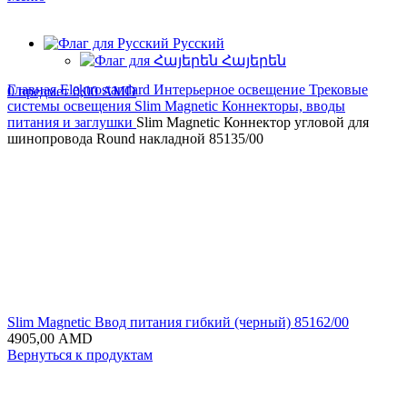
Русский
Հայերեն
Главная
Elektrostandard
Интерьерное освещение
Трековые
0
предмет
0,00
AMD
системы освещения
Slim Magnetic
Коннекторы, вводы
питания и заглушки
Slim Magnetic Коннектор угловой для
шинопровода Round накладной 85135/00
Slim Magnetic Ввод питания гибкий (черный) 85162/00
4905,00
AMD
Вернуться к продуктам