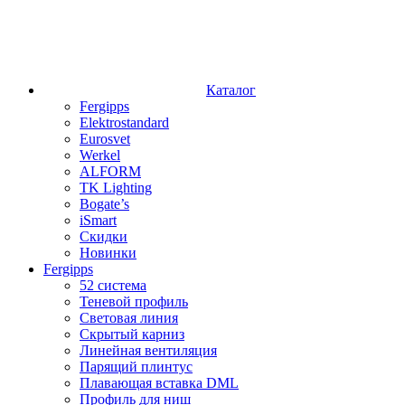
Каталог
Fergipps
Elektrostandard
Eurosvet
Werkel
ALFORM
TK Lighting
Bogate’s
iSmart
Скидки
Новинки
Fergipps
52 система
Теневой профиль
Световая линия
Скрытый карниз
Линейная вентиляция
Парящий плинтус
Плавающая вставка DML
Профиль для ниш