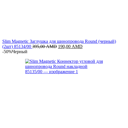
Slim Magnetic Заглушка для шинопровода Round (черный)
Первоначальная
Текущая
(2шт) 85134/00
395,00
AMD
190,00
AMD
цена
цена:
-50%
Черный
составляла
190,00 AMD.
395,00 AMD.