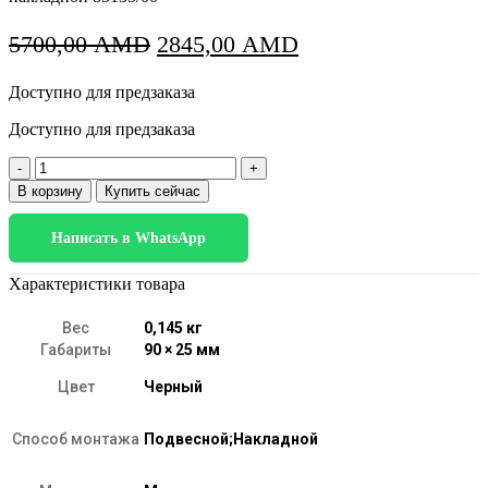
Первоначальная
Текущая
5700,00
AMD
2845,00
AMD
цена
цена:
Доступно для предзаказа
составляла
2845,00 AMD.
5700,00 AMD.
Доступно для предзаказа
Количество
товара
В корзину
Купить сейчас
Slim
Magnetic
Написать в WhatsApp
Коннектор
угловой
для
Характеристики товара
шинопровода
Round
Вес
0,145 кг
накладной
Габариты
90 × 25 мм
85135/00
Цвет
Черный
Способ монтажа
Подвесной;Накладной