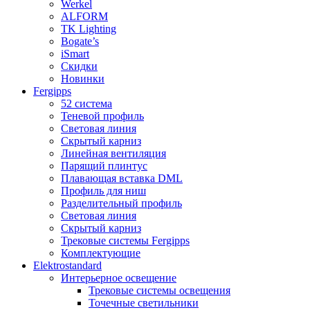
Werkel
ALFORM
TK Lighting
Bogate’s
iSmart
Скидки
Новинки
Fergipps
52 система
Теневой профиль
Световая линия
Скрытый карниз
Линейная вентиляция
Парящий плинтус
Плавающая вставка DML
Профиль для ниш
Разделительный профиль
Световая линия
Скрытый карниз
Трековые системы Fergipps
Комплектующие
Elektrostandard
Интерьерное освещение
Трековые системы освещения
Точечные светильники