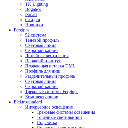
TK Lighting
Bogate’s
iSmart
Скидки
Новинки
Fergipps
52 система
Теневой профиль
Световая линия
Скрытый карниз
Линейная вентиляция
Парящий плинтус
Плавающая вставка DML
Профиль для ниш
Разделительный профиль
Световая линия
Скрытый карниз
Трековые системы Fergipps
Комплектующие
Elektrostandard
Интерьерное освещение
Трековые системы освещения
Точечные светильники
Подсветка
Подвесные светильники