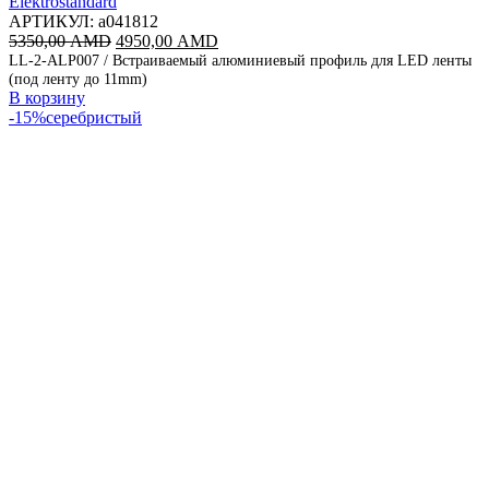
Elektrostandard
АРТИКУЛ:
a041812
Первоначальная
Текущая
5350,00
AMD
4950,00
AMD
цена
цена:
LL-2-ALP007 / Встраиваемый алюминиевый профиль для LED ленты
(под ленту до 11mm)
составляла
4950,00 AMD.
В корзину
5350,00 AMD.
-15%
серебристый