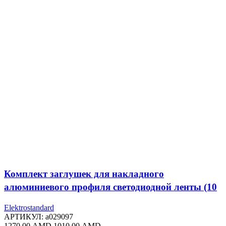
Комплект заглушек для накладного
алюминиевого профиля светодиодной ленты (10
пар) ZLL-2-ALP001-R
Elektrostandard
АРТИКУЛ:
a029097
Первоначальная
Текущая
1270,00
AMD
1010,00
AMD