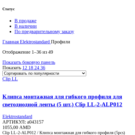
Статус
В продаже
В наличии
По предварительному заказу
Главная
Elektrostandard
Профили
Сортировка:
Отображение 1–36 из 49
по
Показать боковую панель
популярности
Показать
12
18
24
36
Clip LL
Клипса монтажная для гибкого профиля для
светодиодной ленты (5 шт.) Clip LL-2-ALP012
Elektrostandard
АРТИКУЛ:
a043157
1055,00
AMD
Clip LL-2-ALP012 / Клипса монтажная для гибкого профиля (5pcs)