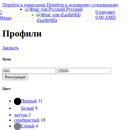
Перейти к навигации
Перейти к основному содержимому
Русский
0
предмет
0,00
AMD
Меню
Հայերեն
Профили
Закрыть
Цена
Минимальная
Максимальная
цена
цена
Фильтрация
Цвет
Черный
11
Белый
9
латунь
2
серебристый
18
Серый
4