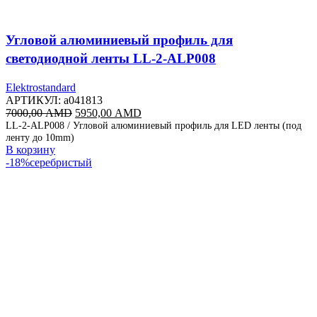
Угловой алюминиевый профиль для
светодиодной ленты LL-2-ALP008
Elektrostandard
АРТИКУЛ:
a041813
Первоначальная
Текущая
7000,00
AMD
5950,00
AMD
цена
цена:
LL-2-ALP008 / Угловой алюминиевый профиль для LED ленты (под
ленту до 10mm)
составляла
5950,00 AMD.
В корзину
7000,00 AMD.
-18%
серебристый