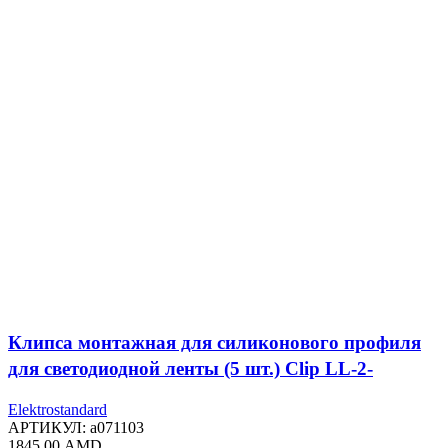
Клипса монтажная для силиконового профиля
для светодиодной ленты (5 шт.) Clip LL-2-
ALP027
Elektrostandard
АРТИКУЛ:
a071103
1845,00
AMD