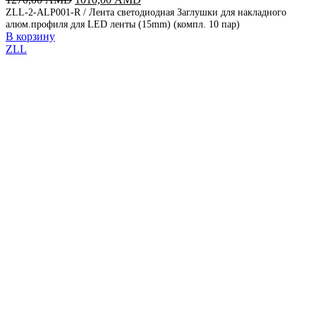
цена
цена:
ZLL-2-ALP001-R / Лента светодиодная Заглушки для накладного
алюм.профиля для LED ленты (15mm) (компл. 10 пар)
составляла
1010,00 AMD.
В корзину
1270,00 AMD.
ZLL