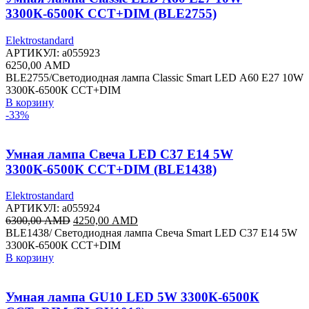
3300К-6500К CCT+DIM (BLE2755)
Elektrostandard
АРТИКУЛ:
a055923
6250,00
AMD
BLE2755/Светодиодная лампа Classic Smart LED А60 Е27 10W
3300К-6500К CCT+DIM
В корзину
-33%
Умная лампа Свеча LED C37 Е14 5W
3300К-6500К CCT+DIM (BLE1438)
Elektrostandard
АРТИКУЛ:
a055924
Первоначальная
Текущая
6300,00
AMD
4250,00
AMD
цена
цена:
BLE1438/ Светодиодная лампа Свеча Smart LED C37 Е14 5W
составляла
4250,00 AMD.
3300К-6500К CCT+DIM
6300,00 AMD.
В корзину
Умная лампа GU10 LED 5W 3300К-6500К