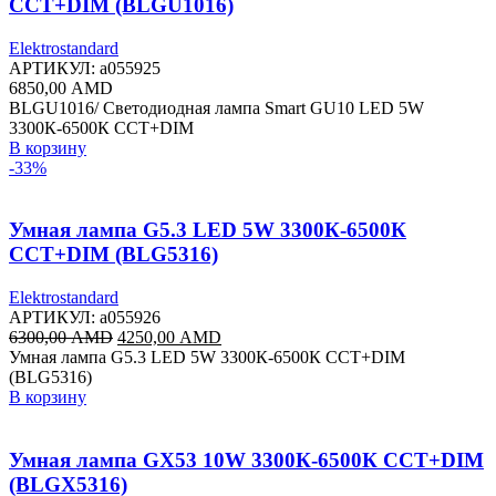
CCT+DIM (BLGU1016)
Elektrostandard
АРТИКУЛ:
a055925
6850,00
AMD
BLGU1016/ Светодиодная лампа Smart GU10 LED 5W
3300К-6500К CCT+DIM
В корзину
-33%
Умная лампа G5.3 LED 5W 3300К-6500К
CCT+DIM (BLG5316)
Elektrostandard
АРТИКУЛ:
a055926
Первоначальная
Текущая
6300,00
AMD
4250,00
AMD
цена
цена:
Умная лампа G5.3 LED 5W 3300К-6500К CCT+DIM
составляла
4250,00 AMD.
(BLG5316)
6300,00 AMD.
В корзину
Умная лампа GX53 10W 3300К-6500К CCT+DIM
(BLGX5316)