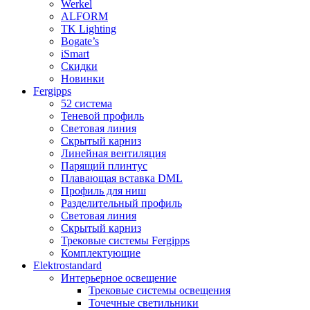
Werkel
ALFORM
TK Lighting
Bogate’s
iSmart
Скидки
Новинки
Fergipps
52 система
Теневой профиль
Световая линия
Скрытый карниз
Линейная вентиляция
Парящий плинтус
Плавающая вставка DML
Профиль для ниш
Разделительный профиль
Световая линия
Скрытый карниз
Трековые системы Fergipps
Комплектующие
Elektrostandard
Интерьерное освещение
Трековые системы освещения
Точечные светильники