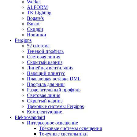
Werkel
ALFORM
TK Lighting
Bogate’s
iSmart
Скидки
Новинки
Fergipps
52 система
Теневой профиль
Световая линия
Скрытый карниз
Линейная вентиляция
Парящий плинтус
Плавающая вставка DML
Профиль для ниш
Разделительный профиль
Световая линия
Скрытый карниз
Трековые системы Fergipps
Комплектующие
Elektrostandard
Интерьерное освещение
Трековые системы освещения
Точечные светильники