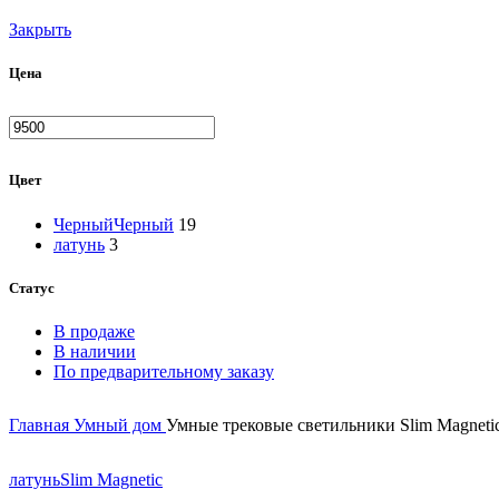
Закрыть
Цена
Минимальная
Максимальная
цена
цена
Цвет
Черный
Черный
19
латунь
3
Статус
В продаже
В наличии
По предварительному заказу
Главная
Умный дом
Умные трековые светильники Slim Magneti
латунь
Slim Magnetic