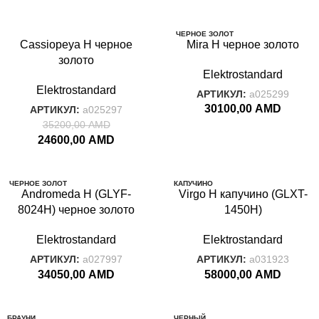
-30%
ЧЕРНОЕ ЗОЛОТ
Cassiopeya H черное
Mira H черное золото
О
ЧЕРНОЕ ЗОЛОТ
О
золото
Elektrostandard
Elektrostandard
АРТИКУЛ:
a025299
30100,00
AMD
АРТИКУЛ:
a025297
35200,00
AMD
24600,00
AMD
ЧЕРНОЕ ЗОЛОТ
КАПУЧИНО
Andromeda H (GLYF-
О
Virgo H капучино (GLXT-
8024H) черное золото
1450H)
Elektrostandard
Elektrostandard
АРТИКУЛ:
a027997
АРТИКУЛ:
a031923
34050,00
AMD
58000,00
AMD
БРАУНИ
ЧЕРНЫЙ