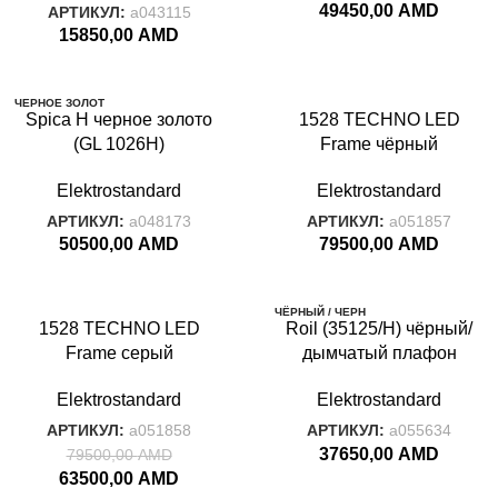
49450,00
AMD
АРТИКУЛ:
a043115
15850,00
AMD
ЧЕРНОЕ ЗОЛОТ
Spica H черное золото
О
1528 TECHNO LED
(GL 1026H)
Frame чёрный
Elektrostandard
Elektrostandard
АРТИКУЛ:
a048173
АРТИКУЛ:
a051857
50500,00
AMD
79500,00
AMD
-20%
ЧЁРНЫЙ / ЧЕРН
1528 TECHNO LED
ЫЙ ЖЕМЧУГ
Roil (35125/H) чёрный/
Frame серый
дымчатый плафон
Elektrostandard
Elektrostandard
АРТИКУЛ:
a051858
АРТИКУЛ:
a055634
37650,00
AMD
79500,00
AMD
63500,00
AMD