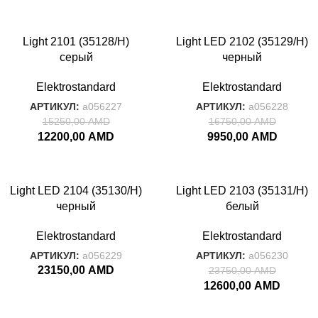
-20%
-41%
Light 2101 (35128/H)
Light LED 2102 (35129/H)
СЕРЫЙ
серый
черный
Elektrostandard
Elektrostandard
АРТИКУЛ:
a056227
АРТИКУЛ:
a056228
15250,00
AMD
16750,00
AMD
12200,00
AMD
9950,00
AMD
-47%
Light LED 2104 (35130/H)
Light LED 2103 (35131/H)
черный
белый
Elektrostandard
Elektrostandard
АРТИКУЛ:
a056229
АРТИКУЛ:
a056230
23150,00
AMD
23750,00
AMD
12600,00
AMD