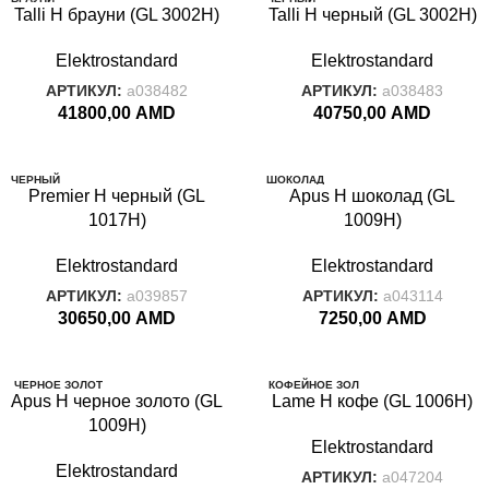
Talli H брауни (GL 3002H)
Talli H черный (GL 3002H)
Elektrostandard
Elektrostandard
АРТИКУЛ:
a038482
АРТИКУЛ:
a038483
41800,00
AMD
40750,00
AMD
ЧЕРНЫЙ
ШОКОЛАД
Premier H черный (GL
Apus H шоколад (GL
1017H)
1009H)
Elektrostandard
Elektrostandard
АРТИКУЛ:
a039857
АРТИКУЛ:
a043114
30650,00
AMD
7250,00
AMD
ЧЕРНОЕ ЗОЛОТ
КОФЕЙНОЕ ЗОЛ
Apus H черное золото (GL
О
Lame H кофе (GL 1006H)
ОТО
1009H)
Elektrostandard
Elektrostandard
АРТИКУЛ:
a047204