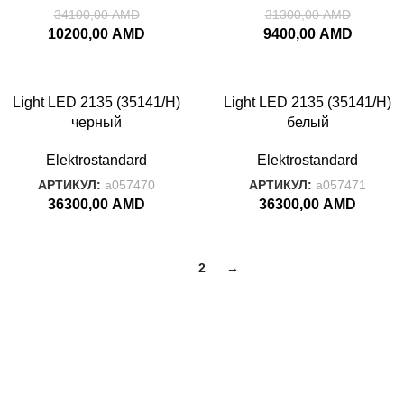
34100,00
AMD
31300,00
AMD
10200,00
AMD
9400,00
AMD
Light LED 2135 (35141/H)
Light LED 2135 (35141/H)
черный
белый
Elektrostandard
Elektrostandard
АРТИКУЛ:
a057470
АРТИКУЛ:
a057471
36300,00
AMD
36300,00
AMD
1
2
→
Подпишитесь: