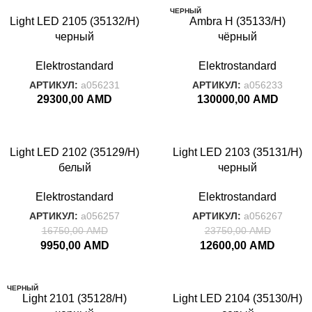
ЧЕРНЫЙ
Light LED 2105 (35132/H)
Ambra H (35133/H)
черный
чёрный
Elektrostandard
Elektrostandard
АРТИКУЛ:
a056231
АРТИКУЛ:
a056233
29300,00
AMD
130000,00
AMD
-41%
-47%
Light LED 2102 (35129/H)
Light LED 2103 (35131/H)
белый
черный
Elektrostandard
Elektrostandard
АРТИКУЛ:
a056257
АРТИКУЛ:
a056267
16750,00
AMD
23750,00
AMD
9950,00
AMD
12600,00
AMD
ЧЕРНЫЙ
-40%
Light 2101 (35128/H)
Light LED 2104 (35130/H)