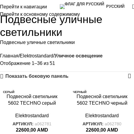
Перейти к навигации
РУССКИЙ
Перейти к основному содержимому
Подвесные уличные
светильники
Подвесные уличные светильники
Главная
Elektrostandard
Уличное освещение
Отображение 1–36 из 51
Показать боковую панель
СЕРЫЙ
ЧЕРНЫЙ
Подвесной светильник
Подвесной светильник
GLAS
GLAS
5602 TECHNO серый
5602 TECHNO черный
Elektrostandard
Elektrostandard
АРТИКУЛ:
a062781
АРТИКУЛ:
a062780
22600,00
AMD
22600,00
AMD