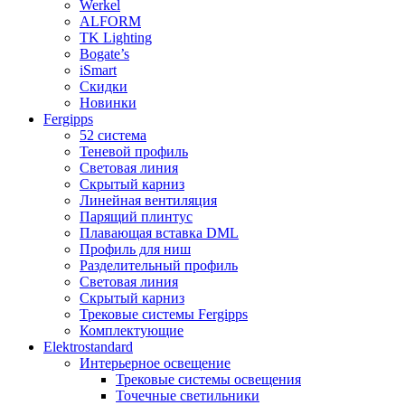
Werkel
ALFORM
TK Lighting
Bogate’s
iSmart
Скидки
Новинки
Fergipps
52 система
Теневой профиль
Световая линия
Скрытый карниз
Линейная вентиляция
Парящий плинтус
Плавающая вставка DML
Профиль для ниш
Разделительный профиль
Световая линия
Скрытый карниз
Трековые системы Fergipps
Комплектующие
Elektrostandard
Интерьерное освещение
Трековые системы освещения
Точечные светильники