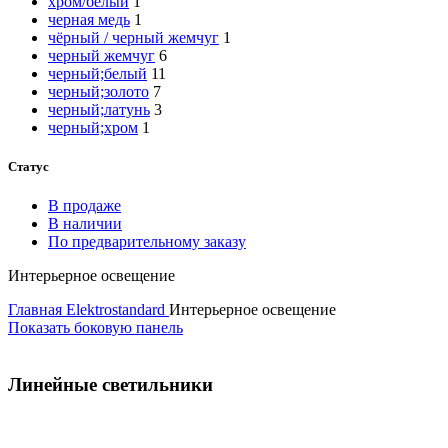
хром/белый
1
черная медь
1
чёрный / черный жемчуг
1
черный жемчуг
6
черный;белый
11
черный;золото
7
черный;латунь
3
черный;хром
1
Статус
В продаже
В наличии
По предварительному заказу
Интерьерное освещение
Главная
Elektrostandard
Интерьерное освещение
Показать боковую панель
Линейные светильники