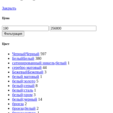
Закрыть
Цена
Минимальная
Максимальная
цена
цена
Фильтрация
Цвет
Черный
Черный
597
Белый
Белый
380
сатинированный никель;белый
1
серебро матовый
44
Бежевый
Бежевый
3
белый матовый
1
белый;золото
5
белый;серый
8
белый;сталь
1
белый;хром
3
белый;черный
14
бронза
2
бронза;белый
2
бронза;латунь
1