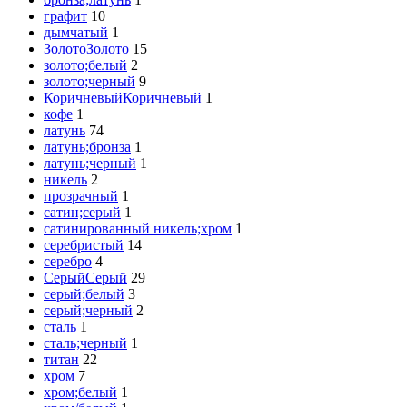
графит
10
дымчатый
1
Золото
Золото
15
золото;белый
2
золото;черный
9
Коричневый
Коричневый
1
кофе
1
латунь
74
латунь;бронза
1
латунь;черный
1
никель
2
прозрачный
1
сатин;серый
1
сатинированный никель;хром
1
серебристый
14
серебро
4
Серый
Серый
29
серый;белый
3
серый;черный
2
сталь
1
сталь;черный
1
титан
22
хром
7
хром;белый
1