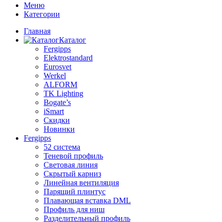
Меню
Категории
Главная
Каталог
Fergipps
Elektrostandard
Eurosvet
Werkel
ALFORM
TK Lighting
Bogate’s
iSmart
Скидки
Новинки
Fergipps
52 система
Теневой профиль
Световая линия
Скрытый карниз
Линейная вентиляция
Парящий плинтус
Плавающая вставка DML
Профиль для ниш
Разделительный профиль