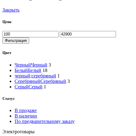
Закрыть
Цена
Минимальная
Максимальная
цена
цена
Фильтрация
Цвет
Черный
Черный
3
Белый
Белый
18
черный;серебряный
1
Серебряный
Серебряный
3
Серый
Серый
1
Статус
В продаже
В наличии
По предварительному заказу
Электротовары