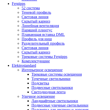
Fergipps
52 система
Теневой профиль
Световая линия
Скрытый карниз
Линейная вентиляция
Парящий плинтус
Плавающая вставка DML
Профиль для ниш
Разделительный профиль
Световая линия
Скрытый карниз
Трековые системы Fergipps
Комплектующие
Elektrostandard
Интерьерное освещение
Трековые системы освещения
Точечные светильники
Подсветка
Подвесные светильники
Светодиодная лента
Уличное освещение
Ландшафтные светильники
Подвесные уличные светильники
Подсветка для лестниц и дорожек