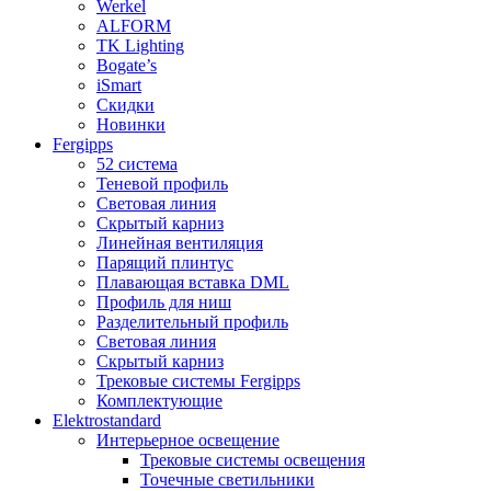
Werkel
ALFORM
TK Lighting
Bogate’s
iSmart
Скидки
Новинки
Fergipps
52 система
Теневой профиль
Световая линия
Скрытый карниз
Линейная вентиляция
Парящий плинтус
Плавающая вставка DML
Профиль для ниш
Разделительный профиль
Световая линия
Скрытый карниз
Трековые системы Fergipps
Комплектующие
Elektrostandard
Интерьерное освещение
Трековые системы освещения
Точечные светильники