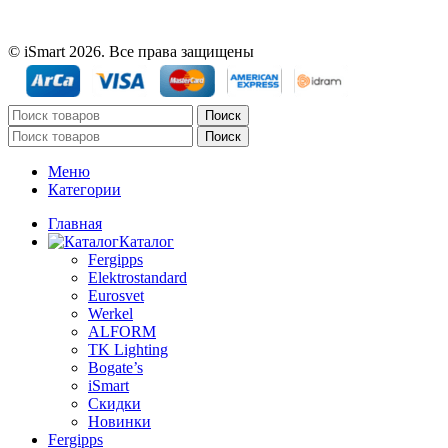
© iSmart 2026. Все права защищены
Поиск
Поиск
Меню
Категории
Главная
Каталог
Fergipps
Elektrostandard
Eurosvet
Werkel
ALFORM
TK Lighting
Bogate’s
iSmart
Скидки
Новинки
Fergipps