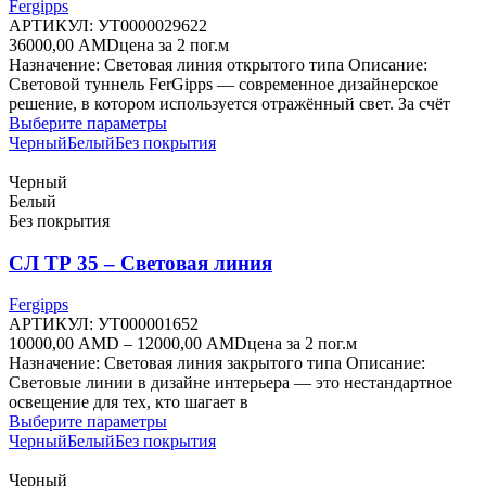
Fergipps
АРТИКУЛ:
УТ0000029622
36000,00
AMD
цена за 2 пог.м
Назначение: Световая линия открытого типа Описание:
Световой туннель FerGipps — современное дизайнерское
решение, в котором используется отражённый свет. За счёт
Этот
Выберите параметры
товар
Черный
Белый
Без покрытия
имеет
несколько
Черный
вариаций.
Белый
Опции
Без покрытия
можно
выбрать
СЛ ТР 35 – Световая линия
на
странице
Fergipps
товара.
АРТИКУЛ:
УТ000001652
Диапазон
10000,00
AMD
–
12000,00
AMD
цена за 2 пог.м
цен:
Назначение: Световая линия закрытого типа Описание:
10000,00 AMD
Световые линии в дизайне интерьера — это нестандартное
–
освещение для тех, кто шагает в
Этот
12000,00 AMD
Выберите параметры
товар
Черный
Белый
Без покрытия
имеет
несколько
Черный