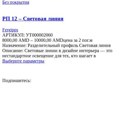
товар
Без покрытия
имеет
несколько
вариаций.
РП 12 – Световая линия
Опции
можно
Fergipps
выбрать
АРТИКУЛ:
УТ000002060
на
Диапазон
8000,00
AMD
–
10000,00
AMD
цена за 2 пог.м
странице
цен:
Назначение: Разделительный профиль Световая линия
товара.
8000,00 AMD
Описание: Световые линии в дизайне интерьера — это
–
нестандартное освещение для тех, кто шагает в
Этот
10000,00 AMD
Выберите параметры
товар
имеет
несколько
Подпишитесь:
вариаций.
Опции
можно
выбрать
на
странице
товара.