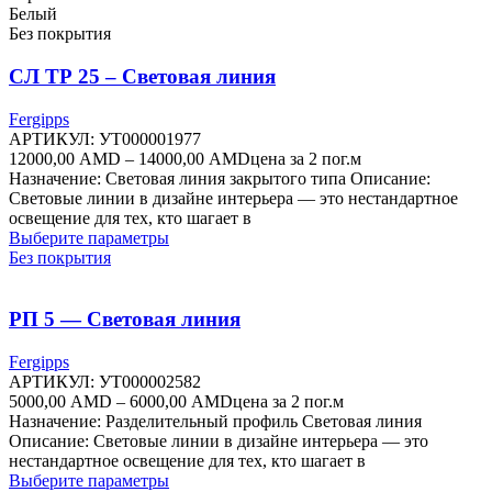
вариаций.
Белый
Опции
Без покрытия
можно
выбрать
СЛ ТР 25 – Световая линия
на
странице
Fergipps
товара.
АРТИКУЛ:
УТ000001977
Диапазон
12000,00
AMD
–
14000,00
AMD
цена за 2 пог.м
цен:
Назначение: Световая линия закрытого типа Описание:
12000,00 AMD
Световые линии в дизайне интерьера — это нестандартное
–
освещение для тех, кто шагает в
Этот
14000,00 AMD
Выберите параметры
товар
Без покрытия
имеет
несколько
вариаций.
РП 5 — Световая линия
Опции
можно
Fergipps
выбрать
АРТИКУЛ:
УТ000002582
на
Диапазон
5000,00
AMD
–
6000,00
AMD
цена за 2 пог.м
странице
цен:
Назначение: Разделительный профиль Световая линия
товара.
5000,00 AMD
Описание: Световые линии в дизайне интерьера — это
–
нестандартное освещение для тех, кто шагает в
Этот
6000,00 AMD
Выберите параметры