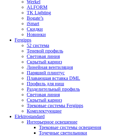
Werkel
ALFORM
TK Lighting
Bogate’s
iSmart
Скидки
Новинки
Fergipps
52 система
Теневой профиль
Световая линия
Скрытый карниз
Линейная вентиляция
Парящий плинтус
Плавающая вставка DML
Профиль для ниш
Разделительный профиль
Световая линия
Скрытый карниз
Трековые системы Fergipps
Комплектующие
Elektrostandard
Интерьерное освещение
Трековые системы освещения
Точечные светильники