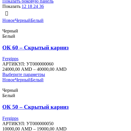
Показать боковую панель
популярности
Показать
12
18
24
36
Новое
Черный
Белый
Черный
Белый
ОК 60 – Скрытый карниз
Fergipps
АРТИКУЛ:
УТ000000060
Диапазон
24000,00
AMD
–
40000,00
AMD
Этот
цен:
Выберите параметры
товар
24000,00 AMD
Новое
Черный
Белый
имеет
–
несколько
40000,00 AMD
Черный
вариаций.
Белый
Опции
можно
ОК 50 – Скрытый карниз
выбрать
на
Fergipps
странице
АРТИКУЛ:
УТ000000050
товара.
Диапазон
10000,00
AMD
–
19000,00
AMD