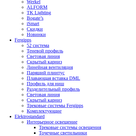
Werkel
ALFORM
TK Lighting
Bogate’s
iSmart
Скидки
Новинки
Fergipps
52 система
Теневой профиль
Световая линия
Скрытый карниз
Линейная вентиляция
Парящий плинтус
Плавающая вставка DML
Профиль для ниш
Разделительный профиль
Световая линия
Скрытый карниз
Трековые системы Fergipps
Комплектующие
Elektrostandard
Интерьерное освещение
Трековые системы освещения
Точечные светильники