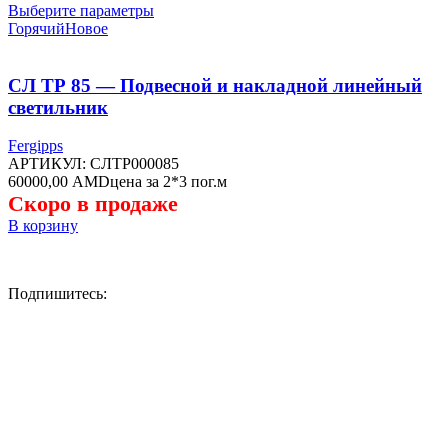
Этот
цен:
Выберите параметры
товар
10000,00 AMD
Горячий
Новое
имеет
–
несколько
19000,00 AMD
вариаций.
СЛ ТР 85 — Подвесной и накладной линейный
Опции
светильник
можно
выбрать
Fergipps
на
АРТИКУЛ:
СЛТР000085
странице
60000,00
AMD
цена за 2*3 пог.м
товара.
Скоро в продаже
В корзину
Подпишитесь: