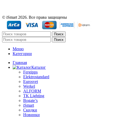
© iSmart 2026. Все права защищены
Поиск
Поиск
Меню
Категории
Главная
Каталог
Fergipps
Elektrostandard
Eurosvet
Werkel
ALFORM
TK Lighting
Bogate’s
iSmart
Скидки
Новинки