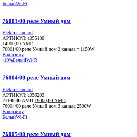
23000,00 AMD.
Белый
Wi-Fi
76001/00 реле Умный дом
Elektrostandard
АРТИКУЛ:
a055189
14900,00
AMD
76001/00 реле Умный дом 2 канала * 1150W
В корзину
-10%
Белый
Wi-Fi
76004/00 реле Умный дом
Elektrostandard
АРТИКУЛ:
a056203
Первоначальная
Текущая
21100,00
AMD
19000,00
AMD
цена
цена:
76004/00 реле Умный дом 3 канала 2500W
составляла
19000,00 AMD.
В корзину
21100,00 AMD.
Белый
Wi-Fi
76005/00 реле Умный дом