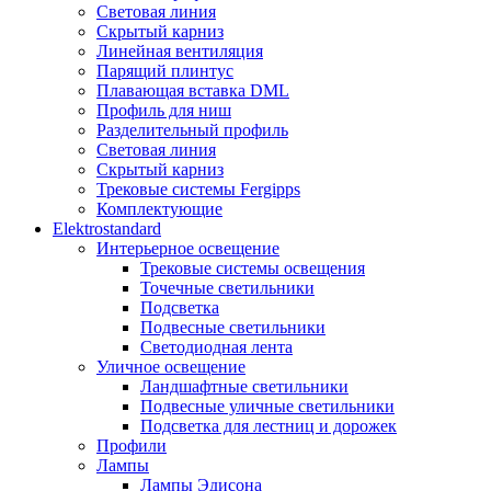
Световая линия
Скрытый карниз
Линейная вентиляция
Парящий плинтус
Плавающая вставка DML
Профиль для ниш
Разделительный профиль
Световая линия
Скрытый карниз
Трековые системы Fergipps
Комплектующие
Elektrostandard
Интерьерное освещение
Трековые системы освещения
Точечные светильники
Подсветка
Подвесные светильники
Светодиодная лента
Уличное освещение
Ландшафтные светильники
Подвесные уличные светильники
Подсветка для лестниц и дорожек
Профили
Лампы
Лампы Эдисона