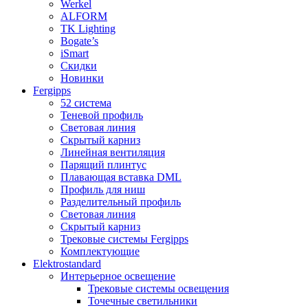
Werkel
ALFORM
TK Lighting
Bogate’s
iSmart
Скидки
Новинки
Fergipps
52 система
Теневой профиль
Световая линия
Скрытый карниз
Линейная вентиляция
Парящий плинтус
Плавающая вставка DML
Профиль для ниш
Разделительный профиль
Световая линия
Скрытый карниз
Трековые системы Fergipps
Комплектующие
Elektrostandard
Интерьерное освещение
Трековые системы освещения
Точечные светильники