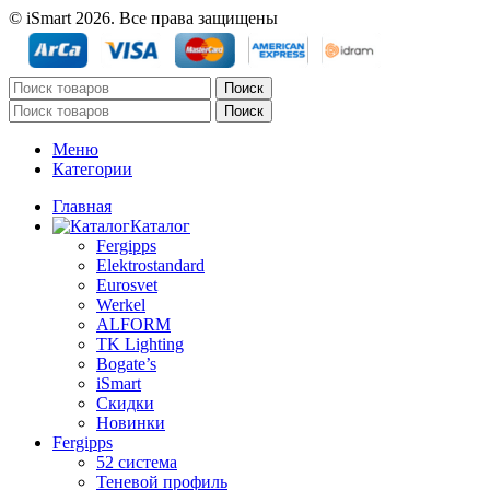
© iSmart 2026. Все права защищены
Поиск
Поиск
Меню
Категории
Главная
Каталог
Fergipps
Elektrostandard
Eurosvet
Werkel
ALFORM
TK Lighting
Bogate’s
iSmart
Скидки
Новинки
Fergipps
52 система
Теневой профиль