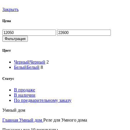
Закрыть
Цена
Минимальная
Максимальная
цена
цена
Фильтрация
Цвет
Черный
Черный
2
Белый
Белый
8
Статус
В продаже
В наличии
По предварительному заказу
Умный дом
Главная
Умный дом
Реле для Умного дома
Сортировка:
Показаны все 10 результаты