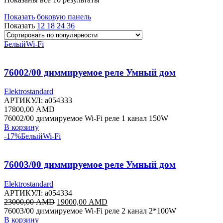
по
Показать боковую панель
популярности
Показать
12
18
24
36
Белый
Wi-Fi
76002/00 диммируемое реле Умный дом
Elektrostandard
АРТИКУЛ:
a054333
17800,00
AMD
76002/00 диммируемое Wi-Fi реле 1 канал 150W
В корзину
-17%
Белый
Wi-Fi
76003/00 диммируемое реле Умный дом
Elektrostandard
АРТИКУЛ:
a054334
Первоначальная
Текущая
23000,00
AMD
19000,00
AMD
цена
цена:
76003/00 диммируемое Wi-Fi реле 2 канал 2*100W
составляла
19000,00 AMD.
В корзину