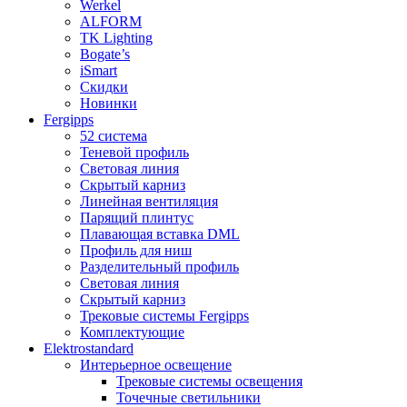
Werkel
ALFORM
TK Lighting
Bogate’s
iSmart
Скидки
Новинки
Fergipps
52 система
Теневой профиль
Световая линия
Скрытый карниз
Линейная вентиляция
Парящий плинтус
Плавающая вставка DML
Профиль для ниш
Разделительный профиль
Световая линия
Скрытый карниз
Трековые системы Fergipps
Комплектующие
Elektrostandard
Интерьерное освещение
Трековые системы освещения
Точечные светильники