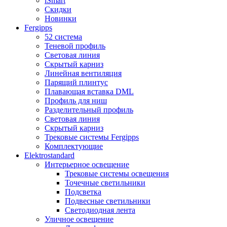
iSmart
Скидки
Новинки
Fergipps
52 система
Теневой профиль
Световая линия
Скрытый карниз
Линейная вентиляция
Парящий плинтус
Плавающая вставка DML
Профиль для ниш
Разделительный профиль
Световая линия
Скрытый карниз
Трековые системы Fergipps
Комплектующие
Elektrostandard
Интерьерное освещение
Трековые системы освещения
Точечные светильники
Подсветка
Подвесные светильники
Светодиодная лента
Уличное освещение