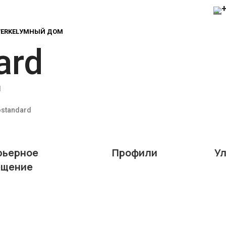
ERKEL
УМНЫЙ ДОМ
ard
d
ostandard
рьерное
Профили
У
ещение