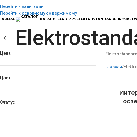
Перейти к навигации
ЛАВНАЯ
КОНТАКТЫ
ПРАВИЛА
БЛОГ
Перейти к основному содержимому
ЛАВНАЯ
КАТАЛОГ
FERGIPPS
ELEKTROSTANDARD
EUROSVET
W
Elektrostand
Цена
Elektrostandar
Главная
Elektr
Цвет
Инте
осв
Статус