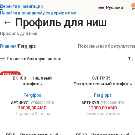
0
Перейти к навигации
Русский
Перейти к основному содержимому
Профиль для ниш
Профиль для ниш
Главная
Fergipps
Показаны все 6 результаты
Показать боковую панель
ГОРЯЧИЙ
БК 100 — Нишевый
СЛ ТР 35 –
НОВОЕ
профиль
Разделительный профиль
Fergipps
Fergipps
АРТИКУЛ:
УТ000002218
АРТИКУЛ:
УТ000001975
36000,00
AMD
12000,00
AMD
цена за 2 пог.м
цена за 2 пог.м
РП 5 — Разделительный
РП 12 – Разделительный