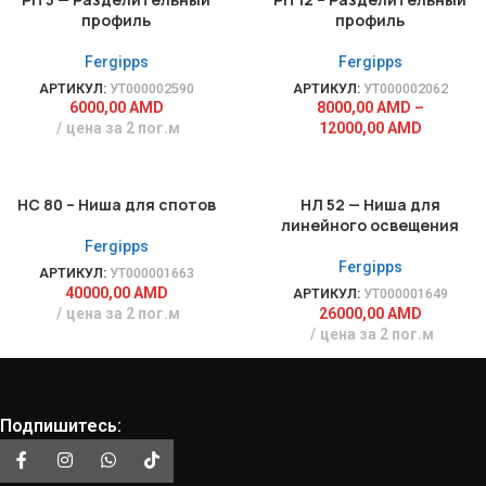
профиль
профиль
Fergipps
Fergipps
АРТИКУЛ:
УТ000002590
АРТИКУЛ:
УТ000002062
6000,00
AMD
8000,00
AMD
–
цена за 2 пог.м
12000,00
AMD
НС 80 – Ниша для спотов
НЛ 52 — Ниша для
линейного освещения
Fergipps
Fergipps
АРТИКУЛ:
УТ000001663
40000,00
AMD
АРТИКУЛ:
УТ000001649
цена за 2 пог.м
26000,00
AMD
цена за 2 пог.м
Подпишитесь: