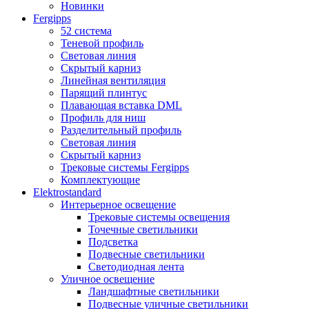
Новинки
Fergipps
52 система
Теневой профиль
Световая линия
Скрытый карниз
Линейная вентиляция
Парящий плинтус
Плавающая вставка DML
Профиль для ниш
Разделительный профиль
Световая линия
Скрытый карниз
Трековые системы Fergipps
Комплектующие
Elektrostandard
Интерьерное освещение
Трековые системы освещения
Точечные светильники
Подсветка
Подвесные светильники
Светодиодная лента
Уличное освещение
Ландшафтные светильники
Подвесные уличные светильники