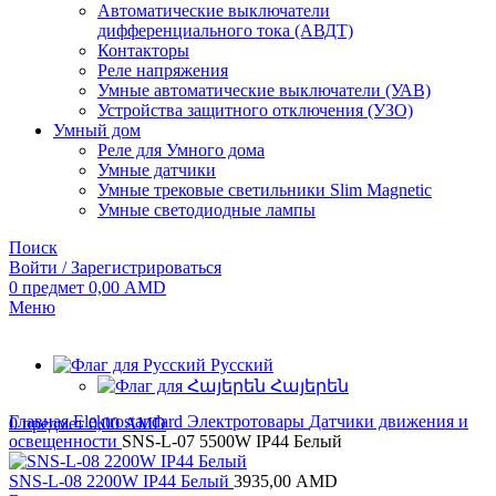
Автоматические выключатели
дифференциального тока (АВДТ)
Контакторы
Реле напряжения
Умные автоматические выключатели (УАВ)
Устройства защитного отключения (УЗО)
Умный дом
Реле для Умного дома
Умные датчики
Умные трековые светильники Slim Magnetic
Умные светодиодные лампы
Поиск
Войти / Зарегистрироваться
0
предмет
0,00
AMD
Меню
Русский
Հայերեն
Главная
Elektrostandard
Электротовары
Датчики движения и
0
предмет
0,00
AMD
освещенности
SNS-L-07 5500W IP44 Белый
SNS-L-08 2200W IP44 Белый
3935,00
AMD