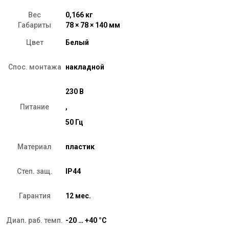
Белый
Вес
0,166 кг
Габариты
78 × 78 × 140 мм
Цвет
Белый
Спос. монтажа
накладной
230 В
Питание
,
50 Гц
Материал
пластик
Степ. защ.
IP44
Гарантия
12 мес.
Диап. раб. темп.
-20 … +40 °C