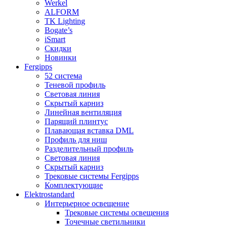
Werkel
ALFORM
TK Lighting
Bogate’s
iSmart
Скидки
Новинки
Fergipps
52 система
Теневой профиль
Световая линия
Скрытый карниз
Линейная вентиляция
Парящий плинтус
Плавающая вставка DML
Профиль для ниш
Разделительный профиль
Световая линия
Скрытый карниз
Трековые системы Fergipps
Комплектующие
Elektrostandard
Интерьерное освещение
Трековые системы освещения
Точечные светильники