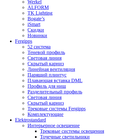
Werkel
ALFORM
TK Lighting
Bogate’s
iSmart
Скидки
Новинки
Fergipps
52 система
Теневой профиль
Световая линия
Скрытый карниз
Линейная вентиляция
Парящий плинтус
Плавающая вставка DML
Профиль для ниш
Разделительный профиль
Световая линия
Скрытый карниз
Трековые системы Fergipps
Комплектующие
Elektrostandard
Интерьерное освещение
Трековые системы освещения
Точечные светильники