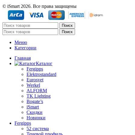
© iSmart 2026. Все права защищены
Поиск
Поиск
Меню
Категории
Главная
Каталог
Fergipps
Elektrostandard
Eurosvet
Werkel
ALFORM
TK Lighting
Bogate’s
iSmart
Скидки
Новинки
Fergipps
52 система
Теневой профиль