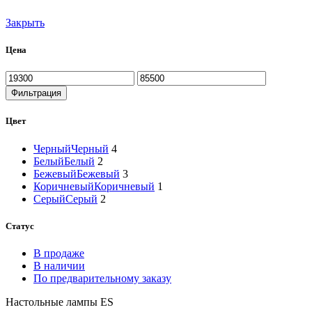
Закрыть
Цена
Минимальная
Максимальная
цена
цена
Фильтрация
Цвет
Черный
Черный
4
Белый
Белый
2
Бежевый
Бежевый
3
Коричневый
Коричневый
1
Серый
Серый
2
Статус
В продаже
В наличии
По предварительному заказу
Настольные лампы ES