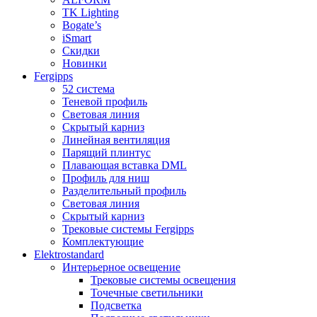
TK Lighting
Bogate’s
iSmart
Скидки
Новинки
Fergipps
52 система
Теневой профиль
Световая линия
Скрытый карниз
Линейная вентиляция
Парящий плинтус
Плавающая вставка DML
Профиль для ниш
Разделительный профиль
Световая линия
Скрытый карниз
Трековые системы Fergipps
Комплектующие
Elektrostandard
Интерьерное освещение
Трековые системы освещения
Точечные светильники
Подсветка