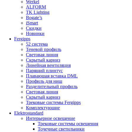
Werkel
ALFORM
TK Lighting
Bogate’s
iSmart
Скидки
Новинки
Fergipps
52 система
Теневой профиль
Световая линия
Скрытый карниз
Линейная вентиляция
Парящий плинтус
Плавающая вставка DML
Профиль для ниш
Разделительный профиль
Световая линия
Скрытый карниз
Трековые системы Fergipps
Комплектующие
Elektrostandard
Интерьерное освещение
Трековые системы освещения
Точечные светильники