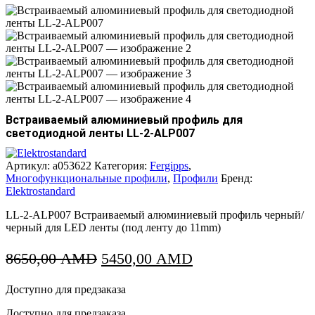
Встраиваемый алюминиевый профиль для
светодиодной ленты LL-2-ALP007
Артикул:
a053622
Категория:
Fergipps
,
Многофункциональные профили
,
Профили
Бренд:
Elektrostandard
LL-2-ALP007 Встраиваемый алюминиевый профиль черный/
черный для LED ленты (под ленту до 11mm)
Первоначальная
Текущая
8650,00
AMD
5450,00
AMD
цена
цена:
Доступно для предзаказа
составляла
5450,00 AMD.
8650,00 AMD.
Доступно для предзаказа