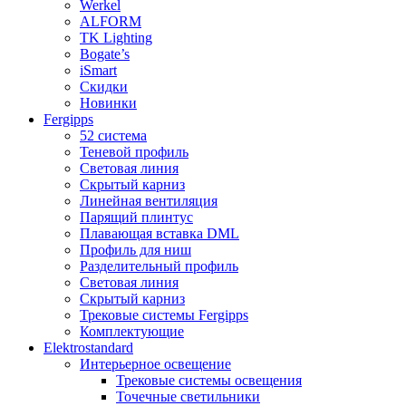
Werkel
ALFORM
TK Lighting
Bogate’s
iSmart
Скидки
Новинки
Fergipps
52 система
Теневой профиль
Световая линия
Скрытый карниз
Линейная вентиляция
Парящий плинтус
Плавающая вставка DML
Профиль для ниш
Разделительный профиль
Световая линия
Скрытый карниз
Трековые системы Fergipps
Комплектующие
Elektrostandard
Интерьерное освещение
Трековые системы освещения
Точечные светильники