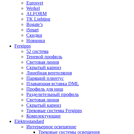
Eurosvet
Werkel
ALFORM
TK Lighting
Bogate’s
iSmart
Скидки
Новинки
Fergipps
52 система
Теневой профиль
Световая линия
Скрытый карниз
Линейная вентиляция
Парящий плинтус
Плавающая вставка DML
Профиль для ниш
Разделительный профиль
Световая линия
Скрытый карниз
Трековые системы Fergipps
Комплектующие
Elektrostandard
Интерьерное освещение
Трековые системы освещения