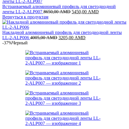
Встраиваемый алюминиевый профиль для светодиодной
Первоначальная
Текущая
ленты LL-2-ALP007
8650,00
AMD
5450,00
AMD
цена
цена:
Вернуться к продуктам
составляла
5450,00 AMD.
8650,00 AMD.
Накладной алюминиевый профиль для светодиодной ленты
Первоначальная
Текущая
LL-2-ALP006
4005,00
AMD
3205,00
AMD
цена
цена:
-37%
Черный
составляла
3205,00 AMD.
4005,00 AMD.