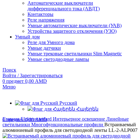
Автоматические выключатели
дифференциального тока (АВДТ)
Контакторы
Реле напряжения
Умные автоматические выключатели (УАВ)
Устройства защитного отключения (УЗО)
Умный дом
Реле для Умного дома
Умные датчики
Умные трековые светильники Slim Magnetic
Умные светодиодные лампы
Поиск
Войти / Зарегистрироваться
0
предмет
0,00
AMD
Меню
Русский
Հայերեն
Главная
Elektrostandard
Интерьерное освещение
Линейные
0
предмет
0,00
AMD
светильники
Многофункциональные профили
Встраиваемый
алюминиевый профиль для светодиодной ленты LL-2-ALP007