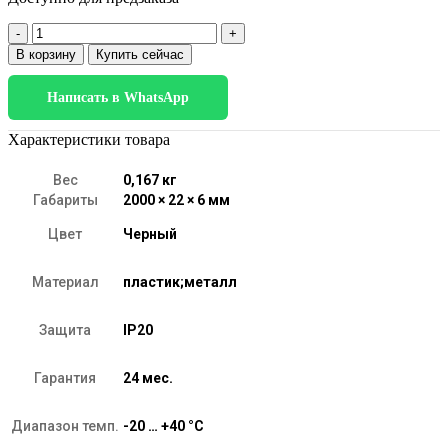
Количество
товара
В корзину
Купить сейчас
Встраиваемый
алюминиевый
Написать в WhatsApp
профиль
для
светодиодной
Характеристики товара
ленты
LL-
Вес
0,167 кг
2-
Габариты
2000 × 22 × 6 мм
ALP007
Цвет
Черный
Материал
пластик;металл
Защита
IP20
Гарантия
24 мес.
Диапазон темп.
-20 … +40 °C