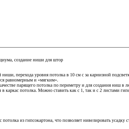
одиума, создание ниши для штор
й ниши, перехода уровня потолка в 10 см с за карнизной подсве
тся равномерным и «мягким».
качестве парящего потолка по периметру и для создания ниш в л
в каркас потолка. Можно ставить как с 1, так и с 2 листами ги
 потолка из гипсокартона, что позволяет нивелировать усадку ст