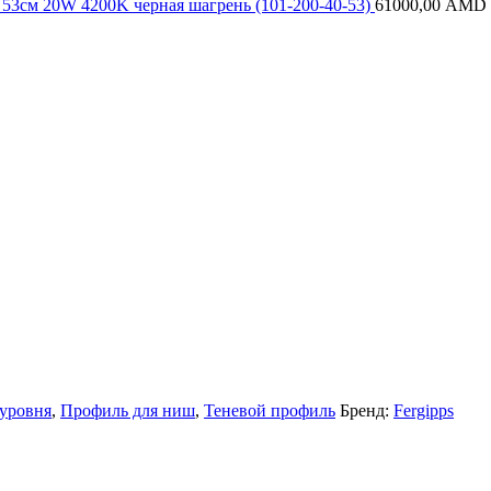
53см 20W 4200K черная шагрень (101-200-40-53)
61000,00
AMD
 уровня
,
Профиль для ниш
,
Теневой профиль
Бренд:
Fergipps