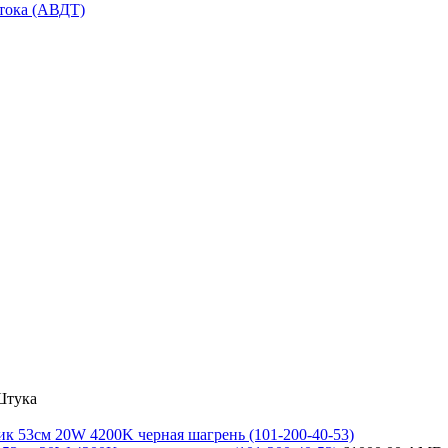
тока (АВДТ)
Штука