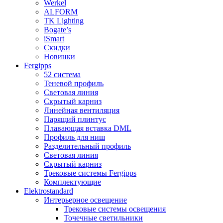
Werkel
ALFORM
TK Lighting
Bogate’s
iSmart
Скидки
Новинки
Fergipps
52 система
Теневой профиль
Световая линия
Скрытый карниз
Линейная вентиляция
Парящий плинтус
Плавающая вставка DML
Профиль для ниш
Разделительный профиль
Световая линия
Скрытый карниз
Трековые системы Fergipps
Комплектующие
Elektrostandard
Интерьерное освещение
Трековые системы освещения
Точечные светильники