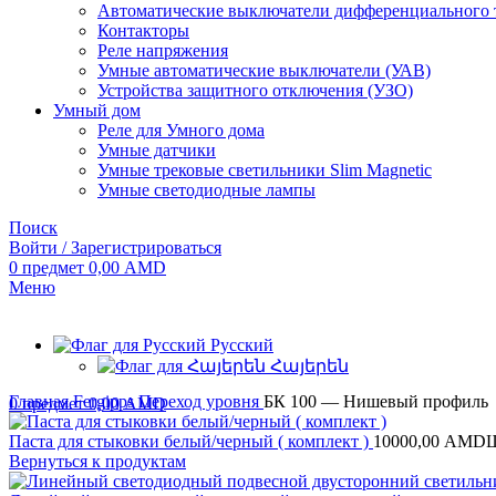
Автоматические выключатели дифференциального 
Контакторы
Реле напряжения
Умные автоматические выключатели (УАВ)
Устройства защитного отключения (УЗО)
Умный дом
Реле для Умного дома
Умные датчики
Умные трековые светильники Slim Magnetic
Умные светодиодные лампы
Поиск
Войти / Зарегистрироваться
0
предмет
0,00
AMD
Меню
Русский
Հայերեն
Главная
Fergipps
Переход уровня
БК 100 — Нишевый профиль
0
предмет
0,00
AMD
Паста для стыковки белый/черный ( комплект )
10000,00
AMD
Вернуться к продуктам