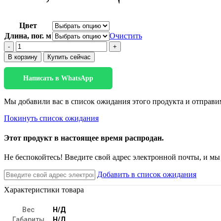
Цвет
Длина, пог. м
Очистить
Количество
товара
В корзину
Купить сейчас
БК
100
Написать в WhatsApp
-
Нишевый
профиль
Мы добавили вас в список ожидания этого продукта и отправим
Покинуть список ожидания
Этот продукт в настоящее время распродан.
Не беспокойтесь! Введите свой адрес электронной почты, и мы
Добавить в список ожидания
Характеристики товара
Вес
Н/Д
Габариты
Н/Д