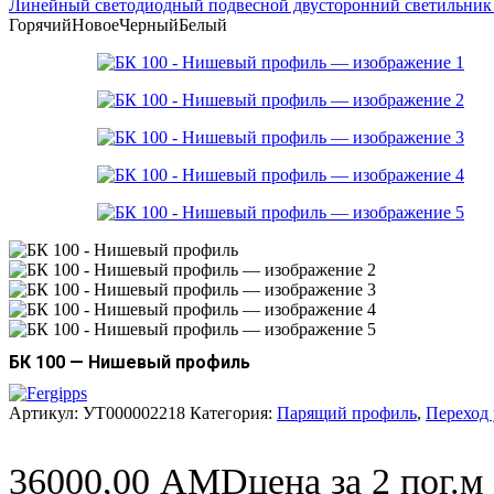
Линейный светодиодный подвесной двусторонний светильник 
Горячий
Новое
Черный
Белый
БК 100 — Нишевый профиль
Артикул:
УТ000002218
Категория:
Парящий профиль
,
Переход
36000,00
AMD
цена за 2 пог.м