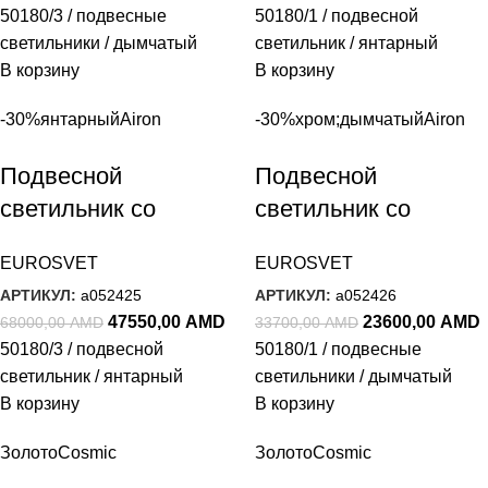
50180/3 / подвесные
50180/1 / подвесной
светильники / дымчатый
светильник / янтарный
В корзину
В корзину
-30%
янтарный
Airon
-30%
хром;дымчатый
Airon
Подвесной
Подвесной
светильник со
светильник со
стеклянными
стеклянным
EUROSVET
EUROSVET
плафонами 50180/3
плафоном 50180/1
АРТИКУЛ:
a052425
АРТИКУЛ:
a052426
янтарный
дымчатый
47550,00
AMD
23600,00
AMD
68000,00
AMD
33700,00
AMD
50180/3 / подвесной
50180/1 / подвесные
светильник / янтарный
светильники / дымчатый
В корзину
В корзину
Золото
Cosmic
Золото
Cosmic