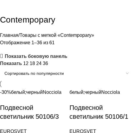
Contempopary
Главная
Товары с меткой «Contempopary»
Отображение 1–36 из 61
Показать боковую панель
Показать
12
18
24
36
-30%
белый;черный
Nocciola
белый;черный
Nocciola
Подвесной
Подвесной
светильник 50106/3
светильник 50106/1
античная бронза/
античная бронза/
EUROSVET
EUROSVET