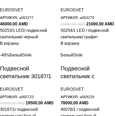
стеклянным
стеклянным
EUROSVET
EUROSVET
плафоном 50253/1
плафоном 50254/1
АРТИКУЛ:
a063277
АРТИКУЛ:
a063279
LED черный
LED графит
46000,00
AMD
21000,00
AMD
30000,00
AMD
50253/1 LED/ подвесной
50254/1 LED / подвесной
светильник/ черный
светильник/ графит
В корзину
В корзину
-48%
Белый
Sinki
Белый
Sinki
Подвесной
Подвесной
светильник 30187/1
светильник с
белый
акриловым
EUROSVET
EUROSVET
плафоном 40076/1
АРТИКУЛ:
a065723
АРТИКУЛ:
a069229
белый
19500,00
AMD
78000,00
AMD
37500,00
AMD
30187/1/ подвесной
40076/1 / подвесной
светильник/ белый
светильник/ белый