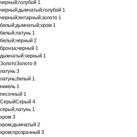
черный;голубой
1
черный;дымчатый;голубой
1
черный;янтарный;золото
1
белый;дымчатый;хром
1
белый;латунь
1
белый;черный
2
бронза;черный
1
дымчатый;черный
1
Золото
Золото
9
латунь
3
латунь;белый
1
никель
1
песочный
1
Серый
Серый
4
серый;латунь
1
хром
3
хром;дымчатый
2
хром;прозрачный
3