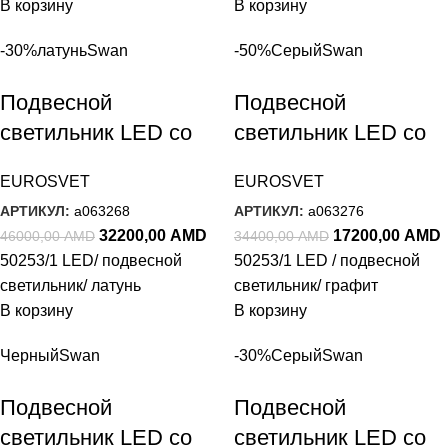
В корзину
В корзину
-30%
латунь
Swan
-50%
Серый
Swan
Подвесной
Подвесной
светильник LED со
светильник LED со
стеклянным
стеклянным
EUROSVET
EUROSVET
плафоном 50253/1
плафоном 50253/1
АРТИКУЛ:
a063268
АРТИКУЛ:
a063276
LED латунь
LED графит
32200,00
AMD
17200,00
AMD
46000,00
AMD
34400,00
AMD
50253/1 LED/ подвесной
50253/1 LED / подвесной
светильник/ латунь
светильник/ графит
В корзину
В корзину
Черный
Swan
-30%
Серый
Swan
Подвесной
Подвесной
светильник LED со
светильник LED со