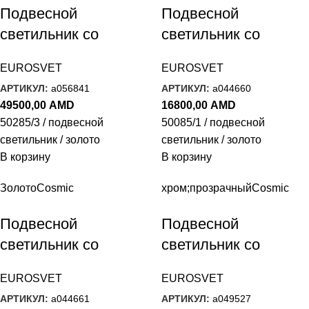
Подвесной
Подвесной
светильник со
светильник со
стеклянными
стеклянным
EUROSVET
EUROSVET
плафонами 50285/3
плафоном 50085/1
АРТИКУЛ:
a056841
АРТИКУЛ:
a044660
золото
золото
49500,00
AMD
16800,00
AMD
50285/3 / подвесной
50085/1 / подвесной
светильник / золото
светильник / золото
В корзину
В корзину
Золото
Cosmic
хром;прозрачный
Cosmic
Подвесной
Подвесной
светильник со
светильник со
стеклянным
стеклянными
EUROSVET
EUROSVET
плафонами 50085/3
плафонами 50085/3
АРТИКУЛ:
a044661
АРТИКУЛ:
a049527
золото
хром