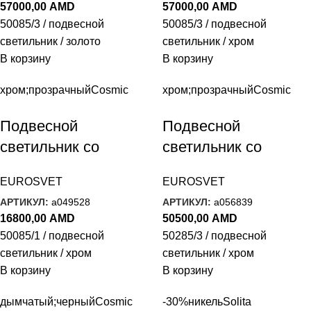
57000,00
AMD
57000,00
AMD
50085/3 / подвесной
50085/3 / подвесной
светильник / золото
светильник / хром
В корзину
В корзину
хром;прозрачный
Cosmic
хром;прозрачный
Cosmic
Подвесной
Подвесной
светильник со
светильник со
стеклянным
стеклянным
EUROSVET
EUROSVET
плафоном 50085/1
плафоном 50285/3
АРТИКУЛ:
a049528
АРТИКУЛ:
a056839
хром
хром
16800,00
AMD
50500,00
AMD
50085/1 / подвесной
50285/3 / подвесной
светильник / хром
светильник / хром
В корзину
В корзину
дымчатый;черный
Cosmic
-30%
никель
Solita