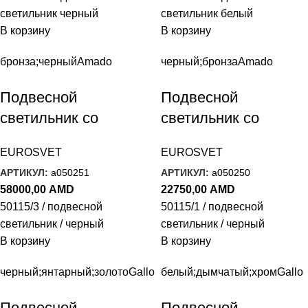
светильник черный
светильник белый
В корзину
В корзину
бронза;черный
Amado
черный;бронза
Amado
Подвесной
Подвесной
светильник со
светильник со
стеклянными
стеклянным
EUROSVET
EUROSVET
плафонами 50115/3
плафоном 50115/1
АРТИКУЛ:
a050251
АРТИКУЛ:
a050250
черный
черный
58000,00
AMD
22750,00
AMD
50115/3 / подвесной
50115/1 / подвесной
светильник / черный
светильник / черный
В корзину
В корзину
черный;янтарный;золото
Gallo
белый;дымчатый;хром
Gallo
Подвесной
Подвесной