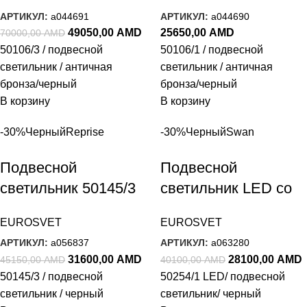
черный
черный
АРТИКУЛ:
a044691
АРТИКУЛ:
a044690
49050,00
AMD
25650,00
AMD
70000,00
AMD
50106/3 / подвесной
50106/1 / подвесной
светильник / античная
светильник / античная
бронза/черный
бронза/черный
В корзину
В корзину
-30%
Черный
Reprise
-30%
Черный
Swan
Подвесной
Подвесной
светильник 50145/3
светильник LED со
черный
стеклянным
EUROSVET
EUROSVET
плафоном 50254/1
АРТИКУЛ:
a056837
АРТИКУЛ:
a063280
LED черный
31600,00
AMD
28100,00
AMD
45150,00
AMD
40100,00
AMD
50145/3 / подвесной
50254/1 LED/ подвесной
светильник / черный
светильник/ черный