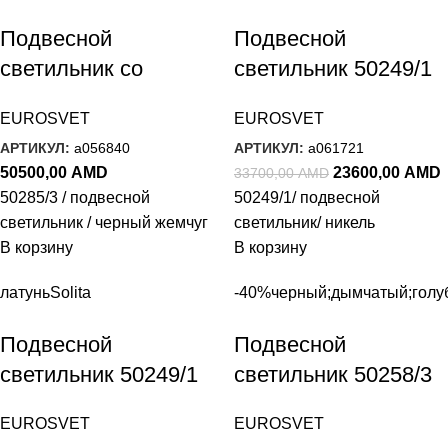
Подвесной
Подвесной
светильник со
светильник 50249/1
стеклянным
никель
EUROSVET
EUROSVET
плафоном 50285/3
АРТИКУЛ:
a056840
АРТИКУЛ:
a061721
черный жемчуг
50500,00
AMD
23600,00
AMD
33700,00
AMD
50285/3 / подвесной
50249/1/ подвесной
светильник / черный жемчуг
светильник/ никель
В корзину
В корзину
латунь
Solita
-40%
черный;дымчатый;голу
Подвесной
Подвесной
светильник 50249/1
светильник 50258/3
латунь
LED дымчатый/
EUROSVET
EUROSVET
бирюзовый