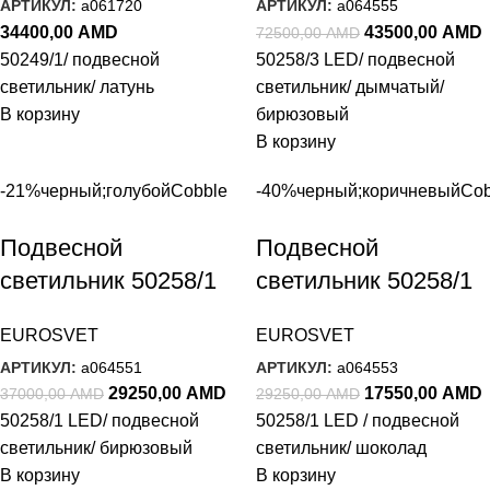
АРТИКУЛ:
a061720
АРТИКУЛ:
a064555
34400,00
AMD
43500,00
AMD
72500,00
AMD
50249/1/ подвесной
50258/3 LED/ подвесной
светильник/ латунь
светильник/ дымчатый/
В корзину
бирюзовый
В корзину
-21%
черный;голубой
Cobble
-40%
черный;коричневый
Cob
Подвесной
Подвесной
светильник 50258/1
светильник 50258/1
LED бирюзовый
LED шоколад
EUROSVET
EUROSVET
АРТИКУЛ:
a064551
АРТИКУЛ:
a064553
29250,00
AMD
17550,00
AMD
37000,00
AMD
29250,00
AMD
50258/1 LED/ подвесной
50258/1 LED / подвесной
светильник/ бирюзовый
светильник/ шоколад
В корзину
В корзину