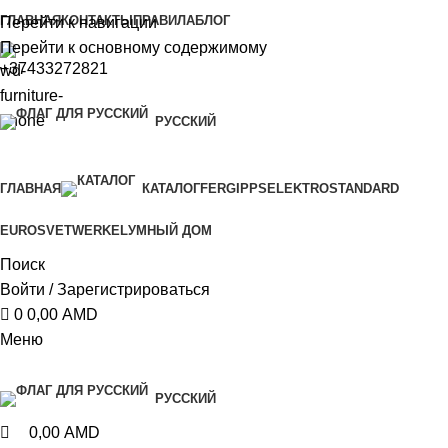
0
0
ГЛАВНАЯ
КОНТАКТЫ
ПРАВИЛА
БЛОГ
Перейти к навигации
Перейти к основному содержимому
+37433272821
РУССКИЙ
ГЛАВНАЯ
КАТАЛОГ
FERGIPPS
ELEKTROSTANDARD
EUROSVET
WERKEL
УМНЫЙ ДОМ
Поиск
Войти / Зарегистрироваться
0
0,00
AMD
Меню
РУССКИЙ
0,00
AMD