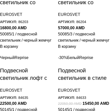
светильник со
светильник со
стеклянным
стеклянными
EUROSVET
EUROSVET
плафоном 50085/1
плафонами 50085/3
АРТИКУЛ:
86203
АРТИКУЛ:
86204
черный жемчуг
черный жемчуг
16800,00
AMD
57000,00
AMD
50085/1 / подвесной
50085/3 / подвесной
светильник / черный жемчуг
светильник / черный жемчуг
В корзину
В корзину
Черный
Reprise
-30%
Белый
Reprise
Подвесной
Подвесной
светильник лофт с
светильник в стиле
плафоном 50145/1
лофт 50145/1 белый
EUROSVET
EUROSVET
черный
АРТИКУЛ:
84635
АРТИКУЛ:
84633
22500,00
AMD
15450,00
AMD
22050,00
AMD
50145/1 / подвесной
50145/1 / подвесной