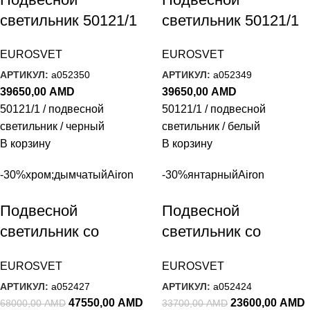
светильник 50121/1
светильник 50121/1
черный
белый
EUROSVET
EUROSVET
АРТИКУЛ:
a052350
АРТИКУЛ:
a052349
39650,00
AMD
39650,00
AMD
50121/1 / подвесной
50121/1 / подвесной
светильник / черный
светильник / белый
В корзину
В корзину
-30%
хром;дымчатый
Airon
-30%
янтарный
Airon
Подвесной
Подвесной
светильник со
светильник со
стеклянными
стеклянным
EUROSVET
EUROSVET
плафонами 50180/3
плафоном 50180/1
АРТИКУЛ:
a052427
АРТИКУЛ:
a052424
дымчатый
янтарный
47550,00
AMD
23600,00
AMD
68000,00
AMD
33700,00
AMD