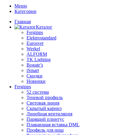
Меню
Категории
Главная
Каталог
Fergipps
Elektrostandard
Eurosvet
Werkel
ALFORM
TK Lighting
Bogate’s
iSmart
Скидки
Новинки
Fergipps
52 система
Теневой профиль
Световая линия
Скрытый карниз
Линейная вентиляция
Парящий плинтус
Плавающая вставка DML
Профиль для ниш