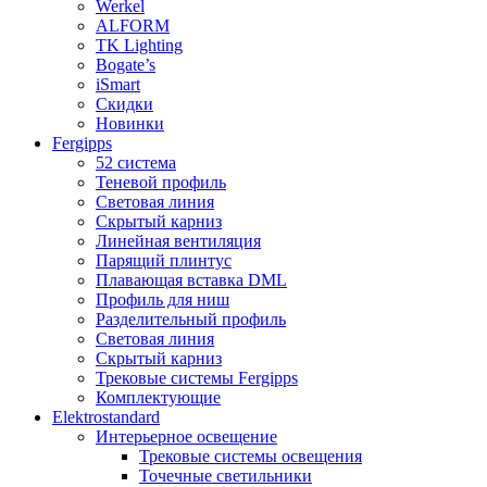
Werkel
ALFORM
TK Lighting
Bogate’s
iSmart
Скидки
Новинки
Fergipps
52 система
Теневой профиль
Световая линия
Скрытый карниз
Линейная вентиляция
Парящий плинтус
Плавающая вставка DML
Профиль для ниш
Разделительный профиль
Световая линия
Скрытый карниз
Трековые системы Fergipps
Комплектующие
Elektrostandard
Интерьерное освещение
Трековые системы освещения
Точечные светильники