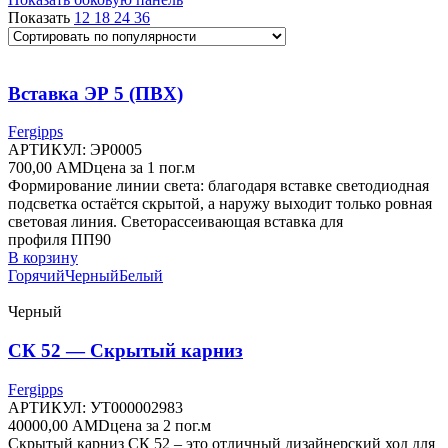
популярности
Показать
12
18
24
36
Вставка ЭР 5 (ПВХ)
Fergipps
АРТИКУЛ:
ЭР0005
700,00
AMD
цена за 1 пог.м
Формирование линии света: благодаря вставке светодиодная
подсветка остаётся скрытой, а наружу выходит только ровная
световая линия. Светорассеивающая вставка для
профиля ПП90
В корзину
Горячий
Черный
Белый
Черный
СК 52 — Скрытый карниз
Fergipps
АРТИКУЛ:
УТ000002983
40000,00
AMD
цена за 2 пог.м
Скрытый карниз СК 52 – это отличный дизайнерский ход для