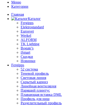
Меню
Категории
Главная
Каталог
Fergipps
Elektrostandard
Eurosvet
Werkel
ALFORM
TK Lighting
Bogate’s
iSmart
Скидки
Новинки
Fergipps
52 система
Теневой профиль
Световая линия
Скрытый карниз
Линейная вентиляция
Парящий плинтус
Плавающая вставка DML
Профиль для ниш
Разделительный профиль