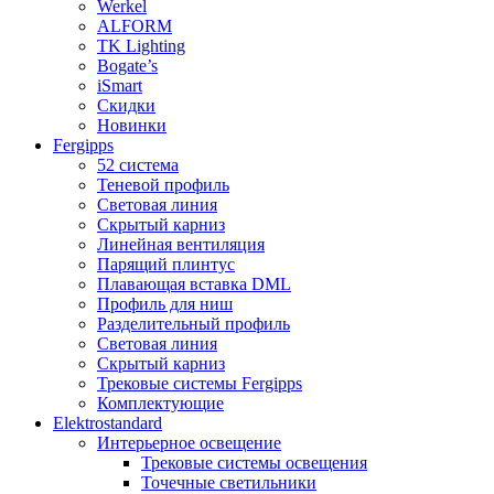
Werkel
ALFORM
TK Lighting
Bogate’s
iSmart
Скидки
Новинки
Fergipps
52 система
Теневой профиль
Световая линия
Скрытый карниз
Линейная вентиляция
Парящий плинтус
Плавающая вставка DML
Профиль для ниш
Разделительный профиль
Световая линия
Скрытый карниз
Трековые системы Fergipps
Комплектующие
Elektrostandard
Интерьерное освещение
Трековые системы освещения
Точечные светильники