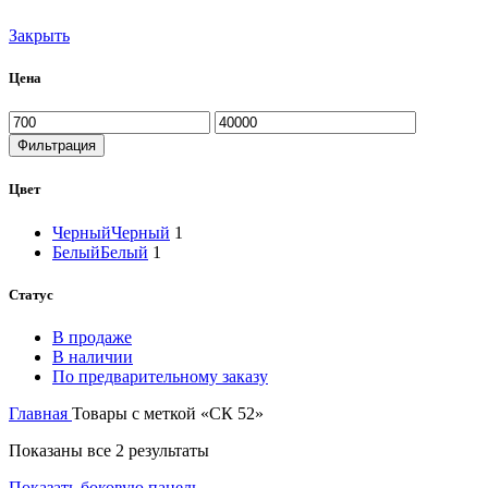
Закрыть
Цена
Минимальная
Максимальная
цена
цена
Фильтрация
Цвет
Черный
Черный
1
Белый
Белый
1
Статус
В продаже
В наличии
По предварительному заказу
Главная
Товары с меткой «СК 52»
Сортировка:
Показаны все 2 результаты
по
Показать боковую панель