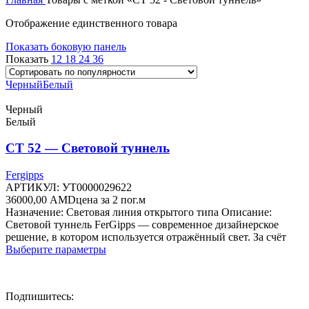
Отображение единственного товара
Показать боковую панель
Показать
12
18
24
36
Черный
Белый
Черный
Белый
СТ 52 — Световой туннель
Fergipps
АРТИКУЛ:
УТ0000029622
36000,00
AMD
цена за 2 пог.м
Назначение: Световая линия открытого типа Описание:
Световой туннель FerGipps — современное дизайнерское
решение, в котором используется отражённый свет. За счёт
Этот
Выберите параметры
товар
имеет
несколько
Подпишитесь:
вариаций.