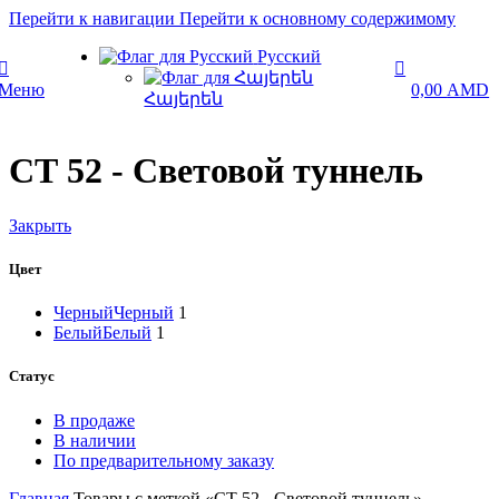
0
Перейти к навигации
Перейти к основному содержимому
0
Русский
Меню
0,00
AMD
Հայերեն
СТ 52 - Световой туннель
Закрыть
Цвет
Черный
Черный
1
Белый
Белый
1
Статус
В продаже
В наличии
По предварительному заказу
Главная
Товары с меткой «СТ 52 - Световой туннель»