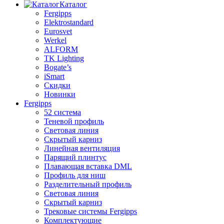
Каталог
Fergipps
Elektrostandard
Eurosvet
Werkel
ALFORM
TK Lighting
Bogate’s
iSmart
Скидки
Новинки
Fergipps
52 система
Теневой профиль
Световая линия
Скрытый карниз
Линейная вентиляция
Парящий плинтус
Плавающая вставка DML
Профиль для ниш
Разделительный профиль
Световая линия
Скрытый карниз
Трековые системы Fergipps
Комплектующие