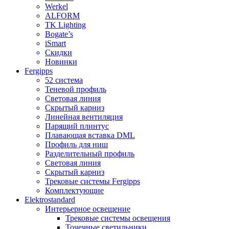
Werkel
ALFORM
TK Lighting
Bogate’s
iSmart
Скидки
Новинки
Fergipps
52 система
Теневой профиль
Световая линия
Скрытый карниз
Линейная вентиляция
Парящий плинтус
Плавающая вставка DML
Профиль для ниш
Разделительный профиль
Световая линия
Скрытый карниз
Трековые системы Fergipps
Комплектующие
Elektrostandard
Интерьерное освещение
Трековые системы освещения
Точечные светильники