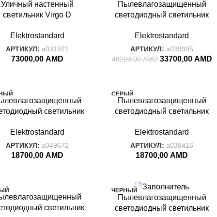
Уличный настенный
Пылевлагозащищенный
GO
БЕЛЫЙ
светильник Virgo D
светодиодный светильник
CONCEPT
капучино IP44 Virgo D
Concept L белый IP54 1661
Elektrostandard
Elektrostandard
учино (арт. GLXT-1450D)
Techno LED белый
АРТИКУЛ:
a031921
АРТИКУЛ:
a039995
73000,00
AMD
33700,00
AMD
48200,00
AMD
НЫЙ
СЕРЫЙ
ылевлагозащищенный
Пылевлагозащи
щенный
NKY
TWINKY
етодиодный светильник
светодиодный светильник
nky Double чёрный IP54
Twinky Double серый IP54
Elektrostandard
Elektrostandard
1555 TECHNO LED
1555 Techno LED серый
АРТИКУЛ:
a049672
АРТИКУЛ:
a038416
18700,00
AMD
18700,00
AMD
ЛЫЙ
ЧЕРНЫЙ
ылевлагозащи
щенный
Пылевлагозащищенный
NKY
TWINKY
етодиодный светильник
светодиодный светильник