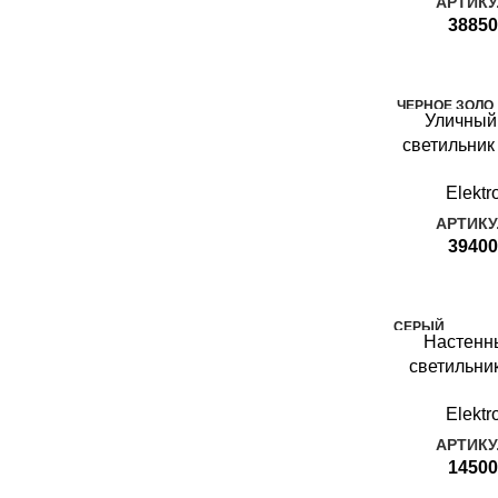
АРТИКУ
38850
ЧЕРНОЕ ЗОЛО
Уличный
ТО
светильник
MIRA
золото IP33
Elektr
з
АРТИКУ
39400
СЕРЫЙ
Настенн
STRADA
светильни
cерый IP5
Elektr
c
АРТИКУ
14500