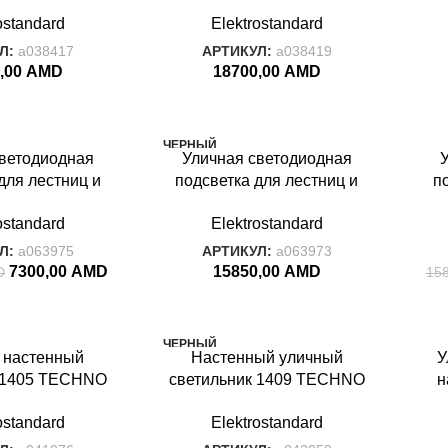
io серый IP54
Twinky Double белый IP54
T
ostandard
Elektrostandard
no LED серый
1555 Techno LED белый
1
Л:
a038417
АРТИКУЛ:
a038419
,00
AMD
18700,00
AMD
ЧЕРНЫЙ
-37
светодиодная
Уличная светодиодная
BIT
СЕ
для лестниц и
подсветка для лестниц и
п
BIT
5168/D белый
дорожек 35168/D черный
д
ostandard
Elektrostandard
Л:
a063975
АРТИКУЛ:
a063973
7300,00
AMD
15850,00
AMD
D
15
ЧЕРНЫЙ
-44
 настенный
Настенный уличный
У
GRID
ЧЕР
к 1405 TECHNO
светильник 1409 TECHNO
н
MIS
4 1405 TECHNO
черный IP54 1409 TECHNO
ostandard
Elektrostandard
чёрный