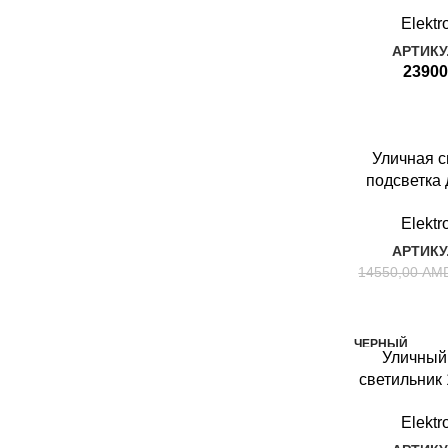
Twinky Tr
Elektr
1551 Tech
АРТИКУ
23900
-50%
Уличная 
БЕЛЫЙ
подсветка 
BIT
дорожек 3
Elektr
АРТИКУ
14550,00
AM
ЧЕРНЫЙ
Уличный
WINDOW
светильни
черный IP5
Elektr