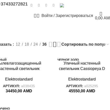
+37433272821
РУССКИЙ
Войти / Зарегистрироваться
0,00
AM
казать
12
18
24
36
НЫЙ
ЧЕРНОЕ ЗОЛО
ылевлагозащи
щенный
Уличный настенный
ТО
LTER
настенный светильник
светильник Cassiopeya D
CASSIOPEYA
Shelter Grit IP54 1540
черное золото IP44
Elektrostandard
Elektrostandard
Techno черный
Cassiopeya D черное
золото
АРТИКУЛ:
a038435
АРТИКУЛ:
a025295
34450,00
AMD
45550,00
AMD
УЧИНО
-30%