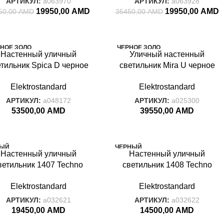
АРТИКУЛ:
a063970
АРТИКУЛ:
a063928
19950,00
AMD
19950,00
AMD
50,00
AMD
35450,00
AMD
НОЕ ЗОЛО
ЧЕРНОЕ ЗОЛО
Настенный уличный
Уличный настенный
ТО
ТО
етильник Spica D черное
светильник Mira U черное
CA
MIRA
золото IP33 GL 1026D
золото IP44 Mira U черное
Elektrostandard
Elektrostandard
золото
АРТИКУЛ:
a048172
АРТИКУЛ:
a025300
53500,00
AMD
39550,00
AMD
РЫЙ
ЧЕРНЫЙ
Настенный уличный
Настенный уличный
ADA
STRADA
ветильник 1407 Techno
светильник 1408 Techno
ерый IP54 1407 Techno
черный IP54 1408 Techno
Elektrostandard
Elektrostandard
cерый
черный
АРТИКУЛ:
a032621
АРТИКУЛ:
a032622
19450,00
AMD
14500,00
AMD