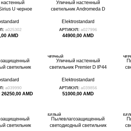
 настенный
Уличный настенный
ТО
VIR
Sirius U черное
светильник Andromeda D
ANDROMEDA
Sirius U черное
черное золото IP44 GLYF-
ostandard
Elektrostandard
олото
8024D
кап
Л:
a025302
АРТИКУЛ:
a027996
,00
AMD
44900,00
AMD
ЧЕРНЫЙ
ЧЕР
озащи
щенный
Уличный настенный
П
PREMIER
TWI
ый светильник
светильник Premier D IP44
св
елый IP54 1660
GL 1017D черный
Twi
ostandard
Elektrostandard
 LED белый
Л:
a039990
АРТИКУЛ:
a039856
26250,00
AMD
51000,00
AMD
D
БЕЛЫЙ
БЕ
озащищенный
Пылевлагозащи
щенный
П
TWINKY
TWI
ый светильник
светодиодный светильник
св