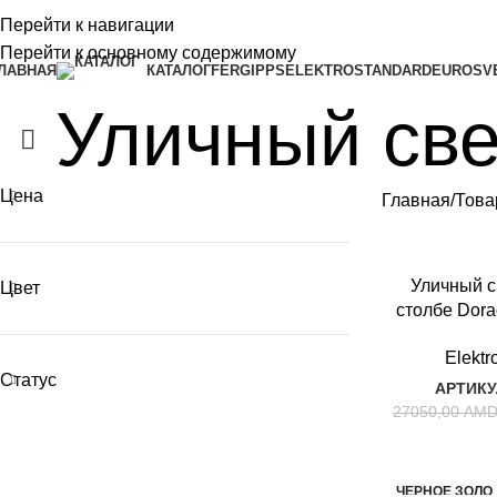
Перейти к навигации
ЛАВНАЯ
КОНТАКТЫ
ПРАВИЛА
БЛОГ
Перейти к основному содержимому
ЛАВНАЯ
КАТАЛОГ
FERGIPPS
ELEKTROSTANDARD
EUROSV
Уличный све
Цена
Главная
Това
-45%
Уличный с
Цвет
КОФЕЙНОЕ ЗО
столбе Dor
ЛОТО
золото I
DORADO
Elektr
Статус
АРТИКУ
27050,00
AM
ЧЕРНОЕ ЗОЛО