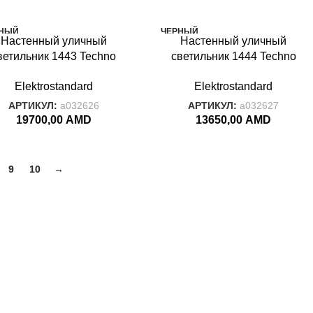
НЫЙ
ЧЕРНЫЙ
Настенный уличный
Настенный уличный
S
IGNIS
ветильник 1443 Techno
светильник 1444 Techno
рный IP54 1443 Techno
черный IP54 1444 Techno
Elektrostandard
Elektrostandard
черный
черный
АРТИКУЛ:
a032626
АРТИКУЛ:
a032627
19700,00
AMD
13650,00
AMD
9
10
→