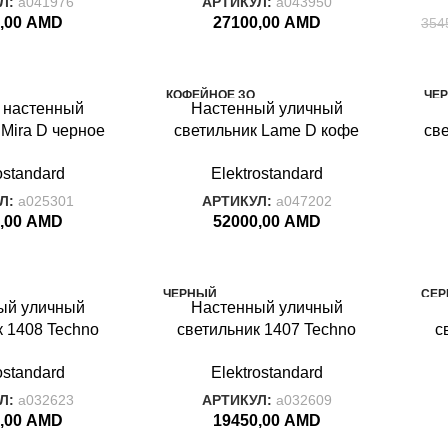
Л:
a041976
АРТИКУЛ:
a043950
,00
AMD
27100,00
AMD
354
КОФЕЙНОЕ ЗО
ЧЕР
 настенный
Настенный уличный
ЛОТО
 Mira D черное
светильник Lame D кофе
св
LAME
SPI
 Mira D черное
IP33 GL 1006D
ostandard
Elektrostandard
олото
Л:
a025301
АРТИКУЛ:
a047202
,00
AMD
52000,00
AMD
ЧЕРНЫЙ
СЕ
ый уличный
Настенный уличный
STRADA
STR
к 1408 Techno
светильник 1407 Techno
с
4 1408 Techno
черный IP54 1407 Techno
c
ostandard
Elektrostandard
ерый
черный
Л:
a032623
АРТИКУЛ:
a032609
,00
AMD
19450,00
AMD