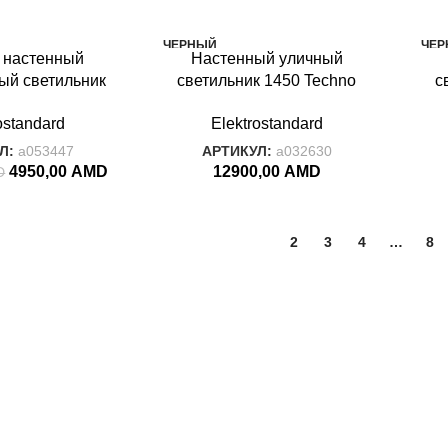
ЧЕРНЫЙ
ЧЕР
 настенный
Настенный уличный
IGNIS
IGNI
ый светильник
светильник 1450 Techno
с
4 1539 TECHNO
черный IP54 1450 Techno
че
ostandard
Elektrostandard
 белый
черный
Л:
a053447
АРТИКУЛ:
a032630
4950,00
AMD
12900,00
AMD
D
1
2
3
4
…
8