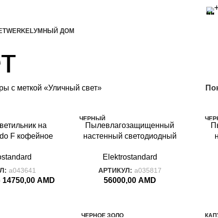
ET
WERKEL
УМНЫЙ ДОМ
т
ры с меткой «Уличный свет»
По
ЧЕРНЫЙ
ЧЕР
ветильник на
Пылевлагозащи
щенный
П
ASTERIA
SHE
ado F кофейное
настенный светодиодный
P44 GL 1013F
светильник Asteria D IP54
ostandard
Elektrostandard
1671 Techno LED черный
Л:
a043641
АРТИКУЛ:
a035817
14750,00
AMD
56000,00
AMD
D
ЧЕРНОЕ ЗОЛО
КАП