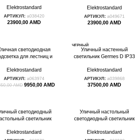
winky Trio белый IP54
Twinky Trio чёрный IP54
Elektrostandard
Elektrostandard
551 Techno LED белый
1551 Techno LED чёрный
АРТИКУЛ:
a038420
АРТИКУЛ:
a049671
23900,00
AMD
23900,00
AMD
%
ЧЕРНЫЙ
Уличная светодиодная
Уличный настенный
РЫЙ
GERMES
одсветка для лестниц и
светильник Germes D IP33
орожек 35168/D серый
GL 1015D чёрный
Elektrostandard
Elektrostandard
АРТИКУЛ:
a063974
АРТИКУЛ:
a039868
9950,00
AMD
37500,00
AMD
850,00
AMD
%
-44%
личный светодиодный
Уличный настольный
НЫЙ
БЕЛЫЙ
астольный светильник
светодиодный светильник
T
MIST
Mist черный с
Mist с аккумулятором
Elektrostandard
Elektrostandard
аккумулятором IP54
TL70220 белый
TL70220 черный