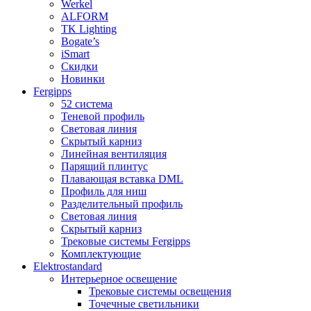
Werkel
ALFORM
TK Lighting
Bogate’s
iSmart
Скидки
Новинки
Fergipps
52 система
Теневой профиль
Световая линия
Скрытый карниз
Линейная вентиляция
Парящий плинтус
Плавающая вставка DML
Профиль для ниш
Разделительный профиль
Световая линия
Скрытый карниз
Трековые системы Fergipps
Комплектующие
Elektrostandard
Интерьерное освещение
Трековые системы освещения
Точечные светильники