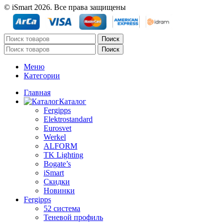
© iSmart 2026. Все права защищены
Поиск
Поиск
Меню
Категории
Главная
Каталог
Fergipps
Elektrostandard
Eurosvet
Werkel
ALFORM
TK Lighting
Bogate’s
iSmart
Скидки
Новинки
Fergipps
52 система
Теневой профиль