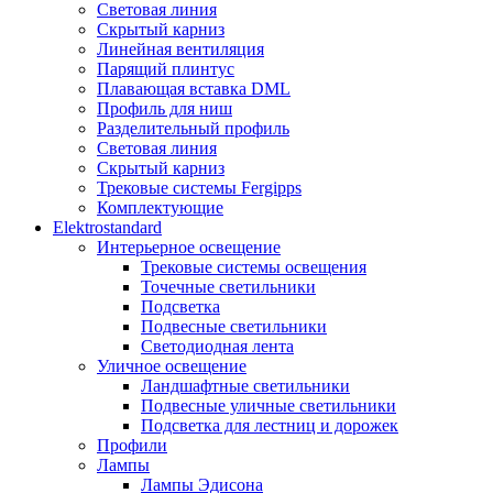
Световая линия
Скрытый карниз
Линейная вентиляция
Парящий плинтус
Плавающая вставка DML
Профиль для ниш
Разделительный профиль
Световая линия
Скрытый карниз
Трековые системы Fergipps
Комплектующие
Elektrostandard
Интерьерное освещение
Трековые системы освещения
Точечные светильники
Подсветка
Подвесные светильники
Светодиодная лента
Уличное освещение
Ландшафтные светильники
Подвесные уличные светильники
Подсветка для лестниц и дорожек
Профили
Лампы
Лампы Эдисона