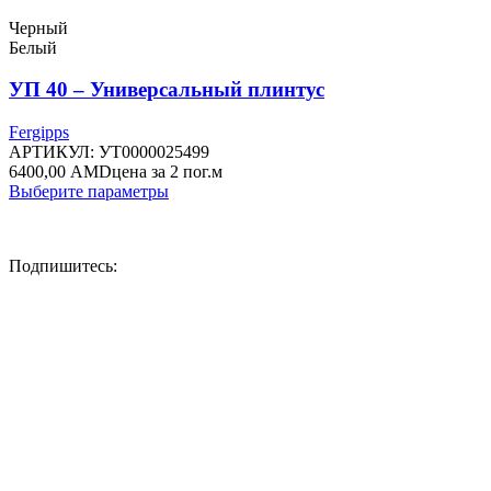
Черный
Белый
УП 40 – Универсальный плинтус
Fergipps
АРТИКУЛ:
УТ0000025499
6400,00
AMD
цена за 2 пог.м
Этот
Выберите параметры
товар
имеет
несколько
Подпишитесь:
вариаций.
Опции
можно
выбрать
на
странице
товара.