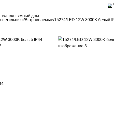
ET
WERKEL
УМНЫЙ ДОМ
 светильники
Встраиваемые
15274/LED 12W 3000K белый I
44