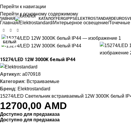
Перейти к навигации
ЛАВНАЯ
КОНТАКТЫ
ПРАВИЛА
БЛОГ
Перейти к основному содержимому
ЛАВНАЯ
КАТАЛОГ
FERGIPPS
ELEKTROSTANDARD
EUROSV
Главная
Elektrostandard
Интерьерное освещение
Точечные
БЕЛЫЙ
15274/LED 12W 3000K белый IP44
Артикул:
a070918
Категория:
Встраиваемые
Бренд:
Elektrostandard
15274/LED Светильник встраиваемый 12W 3000K белый IP
12700,00
AMD
Доступно для предзаказа
Доступно для предзаказа