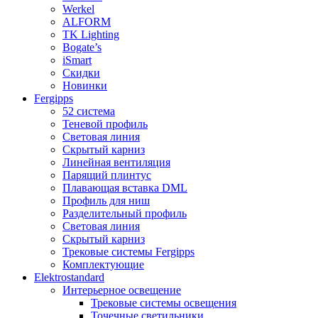
Werkel
ALFORM
TK Lighting
Bogate’s
iSmart
Скидки
Новинки
Fergipps
52 система
Теневой профиль
Световая линия
Скрытый карниз
Линейная вентиляция
Парящий плинтус
Плавающая вставка DML
Профиль для ниш
Разделительный профиль
Световая линия
Скрытый карниз
Трековые системы Fergipps
Комплектующие
Elektrostandard
Интерьерное освещение
Трековые системы освещения
Точечные светильники