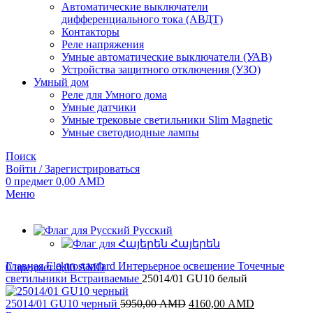
Автоматические выключатели
дифференциального тока (АВДТ)
Контакторы
Реле напряжения
Умные автоматические выключатели (УАВ)
Устройства защитного отключения (УЗО)
Умный дом
Реле для Умного дома
Умные датчики
Умные трековые светильники Slim Magnetic
Умные светодиодные лампы
Поиск
Войти / Зарегистрироваться
0
предмет
0,00
AMD
Меню
Русский
Հայերեն
Главная
Elektrostandard
Интерьерное освещение
Точечные
0
предмет
0,00
AMD
светильники
Встраиваемые
25014/01 GU10 белый
Первоначальная
Текущая
25014/01 GU10 черный
5950,00
AMD
4160,00
AMD