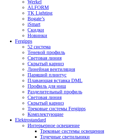
Werkel
ALFORM
TK Lighting
Bogate’s
iSmart
Скидки
Новинки
Fergipps
52 система
Теневой профиль
Световая линия
Скрытый карниз
Линейная вентиляция
Парящий плинтус
Плавающая вставка DML
Профиль для ниш
Разделительный профиль
Световая линия
Скрытый карниз
Трековые системы Fergipps
Комплектующие
Elektrostandard
Интерьерное освещение
Трековые системы освещения
Точечные светильники