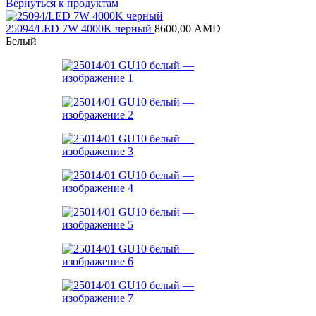
цена
цена:
Вернуться к продуктам
составляла
4160,00 AM
5950,00 AMD.
25094/LED 7W 4000K черный
8600,00
AMD
Белый