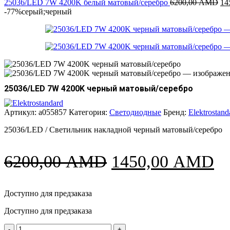
6550,00 A
Пе
25036/LED 7W 4200K белый матовый/серебро
6200,00
AMD
14
це
-77%
серый;черный
со
62
25036/LED 7W 4200K черный матовый/серебро
Артикул:
a055857
Категория:
Светодиодные
Бренд:
Elektrostand
25036/LED / Светильник накладной черный матовый/серебро
Первоначальна
Т
6200,00
AMD
1450,00
AMD
цена
це
Доступно для предзаказа
составляла
1
Доступно для предзаказа
6200,00 AMD.
Количество