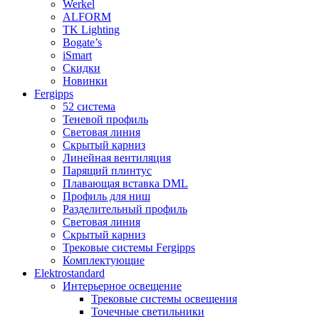
Werkel
ALFORM
TK Lighting
Bogate’s
iSmart
Скидки
Новинки
Fergipps
52 система
Теневой профиль
Световая линия
Скрытый карниз
Линейная вентиляция
Парящий плинтус
Плавающая вставка DML
Профиль для ниш
Разделительный профиль
Световая линия
Скрытый карниз
Трековые системы Fergipps
Комплектующие
Elektrostandard
Интерьерное освещение
Трековые системы освещения
Точечные светильники