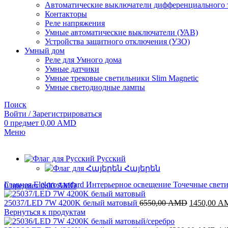
Автоматические выключатели дифференциального 
Контакторы
Реле напряжения
Умные автоматические выключатели (УАВ)
Устройства защитного отключения (УЗО)
Умный дом
Реле для Умного дома
Умные датчики
Умные трековые светильники Slim Magnetic
Умные светодиодные лампы
Поиск
Войти / Зарегистрироваться
0
предмет
0,00
AMD
Меню
Русский
Հայերեն
Главная
Elektrostandard
Интерьерное освещение
Точечные свет
0
предмет
0,00
AMD
Первонача
25037/LED 7W 4200K белый матовый
6550,00
AMD
1450,00
A
цена
Вернуться к продуктам
составляла