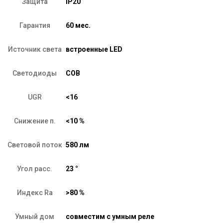
Защита
IP20
Гарантия
60 мес.
Источник света
встроенные LED
Светодиоды
COB
UGR
<16
Снижение п.
<10 %
Световой поток
580 лм
Угол расс.
23 °
Индекс Ra
>80 %
Умный дом
совместим с умным реле