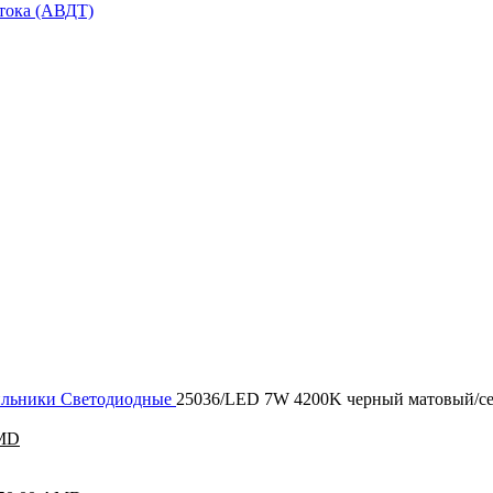
тока (АВДТ)
ильники
Светодиодные
25036/LED 7W 4200K черный матовый/се
льная
Текущая
MD
цена:
1450,00 AMD.