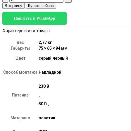
товара
В корзину
Купить сейчас
25036/LED
7W
Написать в WhatsApp
4200K
черный
матовый/
Характеристики товара
серебро
Вес
2,77 кг
Габариты
75 × 65 × 94 мм
Цвет
серый;черный
Способ монтажа
Накладной
230 В
Питание
,
50 Гц
Материал
пластик