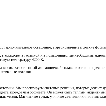
ут дополнительное освещение, а эргономичные и легкие формы
 в коридоре, в гостиной и в помещениях, где необходима акце
товую температуру 4200 К.
ны высококачественный алюминиевый сплав; пластик и надежное
 натяжные потолки.
и эстетики. Мы проектируем световые решения, которые делают
щаете, прежде чем осознаете. Он может быть теплым, акцентны
стиль жизни. Магнитные треки, уличные светильники или интел