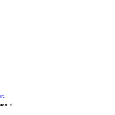
кущая
а:
00,00 AMD.
ard
диодный