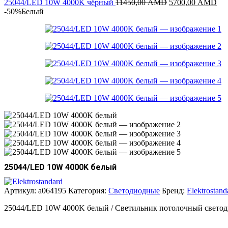
Первоначальная
13600,00 AMD.
Те
25044/LED 10W 4000K чёрный
11450,00
AMD
5700,00
AMD
цена
цен
-50%
Белый
составляла
57
11450,00 AMD.
25044/LED 10W 4000K белый
Артикул:
a064195
Категория:
Светодиодные
Бренд:
Elektrostand
25044/LED 10W 4000K белый / Светильник потолочный свето