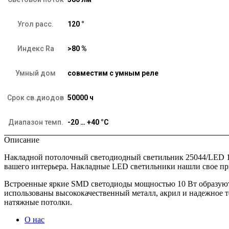
Угол расс.
120 °
Индекс Ra
>80 %
Умный дом
совместим с умным реле
Срок св.диодов
50000 ч
Диапазон темп.
-20 … +40 °C
Описание
Накладной потолочный светодиодный светильник 25044/LED 1
вашего интерьера. Накладные LED светильники нашли свое при
Встроенные яркие SMD светодиоды мощностью 10 Вт образуют 
использованы высококачественный металл, акрил и надежное 
натяжные потолки.
О нас