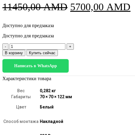
Первоначальн
11450,00
AMD
5700,00
AMD
цена
ц
Доступно для предзаказа
составляла
Доступно для предзаказа
11450,00 AMD
Количество
товара
В корзину
Купить сейчас
25044/LED
10W
Написать в WhatsApp
4000K
белый
Характеристики товара
Вес
0,282 кг
Габариты
70 × 70 × 122 мм
Цвет
Белый
Способ монтажа
Накладной