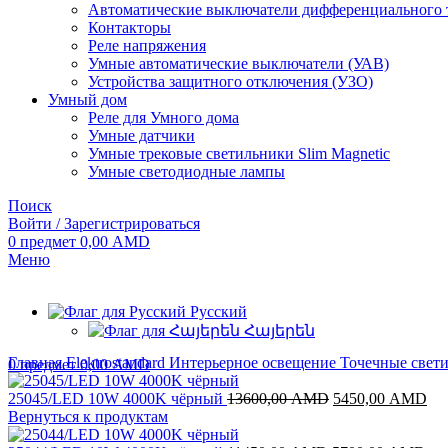
Автоматические выключатели дифференциального 
Контакторы
Реле напряжения
Умные автоматические выключатели (УАВ)
Устройства защитного отключения (УЗО)
Умный дом
Реле для Умного дома
Умные датчики
Умные трековые светильники Slim Magnetic
Умные светодиодные лампы
Поиск
Войти / Зарегистрироваться
0
предмет
0,00
AMD
Меню
Русский
Հայերեն
Главная
Elektrostandard
Интерьерное освещение
Точечные свет
0
предмет
0,00
AMD
Первоначальная
Те
25045/LED 10W 4000K чёрный
13600,00
AMD
5450,00
AMD
цена
цен
Вернуться к продуктам
составляла
54