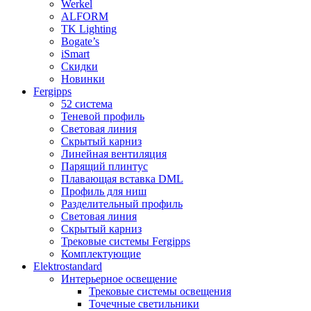
Werkel
ALFORM
TK Lighting
Bogate’s
iSmart
Скидки
Новинки
Fergipps
52 система
Теневой профиль
Световая линия
Скрытый карниз
Линейная вентиляция
Парящий плинтус
Плавающая вставка DML
Профиль для ниш
Разделительный профиль
Световая линия
Скрытый карниз
Трековые системы Fergipps
Комплектующие
Elektrostandard
Интерьерное освещение
Трековые системы освещения
Точечные светильники