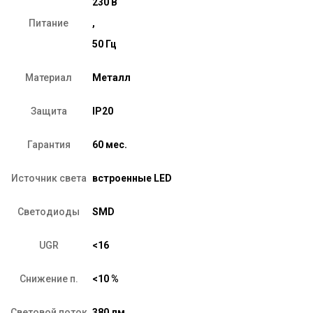
230 В
Питание
,
50 Гц
Материал
Металл
Защита
IP20
Гарантия
60 мес.
Источник света
встроенные LED
Светодиоды
SMD
UGR
<16
Снижение п.
<10 %
Световой поток
380 лм