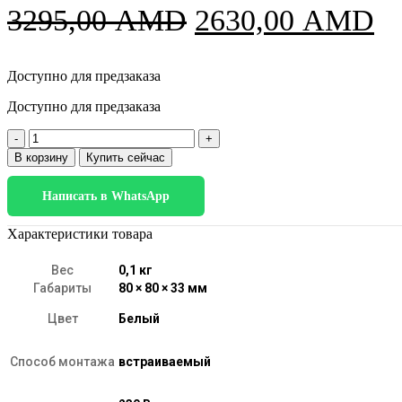
Первоначальна
Т
3295,00
AMD
2630,00
AMD
цена
це
Доступно для предзаказа
составляла
2
Доступно для предзаказа
3295,00 AMD.
Количество
товара
В корзину
Купить сейчас
25057/01
GU10
Написать в WhatsApp
белый
Характеристики товара
Вес
0,1 кг
Габариты
80 × 80 × 33 мм
Цвет
Белый
Способ монтажа
встраиваемый