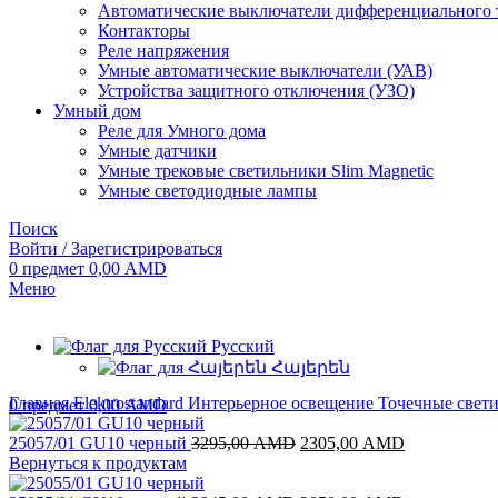
Автоматические выключатели дифференциального 
Контакторы
Реле напряжения
Умные автоматические выключатели (УАВ)
Устройства защитного отключения (УЗО)
Умный дом
Реле для Умного дома
Умные датчики
Умные трековые светильники Slim Magnetic
Умные светодиодные лампы
Поиск
Войти / Зарегистрироваться
0
предмет
0,00
AMD
Меню
Русский
Հայերեն
Главная
Elektrostandard
Интерьерное освещение
Точечные свет
0
предмет
0,00
AMD
Первоначальная
Текущая
25057/01 GU10 черный
3295,00
AMD
2305,00
AMD
цена
цена:
Вернуться к продуктам
составляла
2305,00 AM