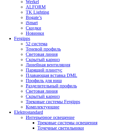
Werkel
ALFORM
TK Lighting
Bogate’s
iSmart
Скидки
Новинки
Fergipps
52 система
Теневой профиль
Световая линия
Скрытый карниз
Линейная вентиляция
Парящий плинтус
Плавающая вставка DML
Профиль для ниш
Разделительный профиль
Световая линия
Скрытый карниз
Трековые системы Fergipps
Комплектующие
Elektrostandard
Интерьерное освещение
Трековые системы освещения
Точечные светильники