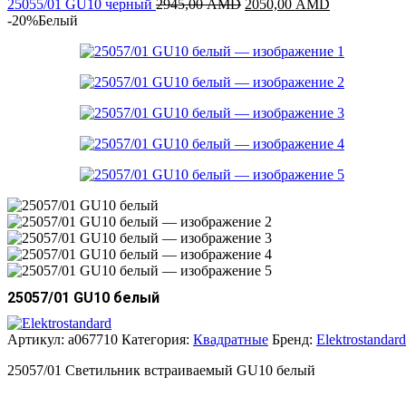
3295,00 AMD.
Первоначальная
Текущая
25055/01 GU10 черный
2945,00
AMD
2050,00
AMD
цена
цена:
-20%
Белый
составляла
2050,00 AM
2945,00 AMD.
25057/01 GU10 белый
Артикул:
a067710
Категория:
Квадратные
Бренд:
Elektrostandard
25057/01 Светильник встраиваемый GU10 белый