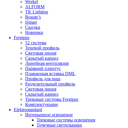
Werkel
ALFORM
TK Lighting
Bogate’s
iSmart
Скидки
Новинки
Fergipps
52 система
Теневой профиль
Световая линия
Скрытый карниз
Линейная вентиляция
Парящий плинтус
Плавающая вставка DML
Профиль для ниш
Разделительный профиль
Световая линия
Скрытый карниз
Трековые системы Fergipps
Комплектующие
Elektrostandard
Интерьерное освещение
Трековые системы освещения
Точечные светильники