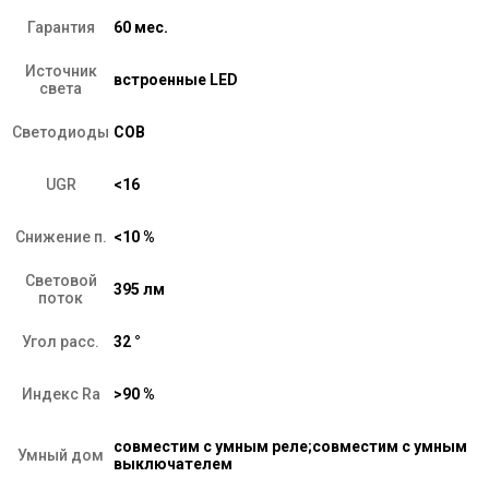
Гарантия
60 мес.
Источник
встроенные LED
света
Светодиоды
COB
UGR
<16
Снижение п.
<10 %
Световой
395 лм
поток
Угол расс.
32 °
Индекс Ra
>90 %
совместим с умным реле;совместим с умным
Умный дом
выключателем