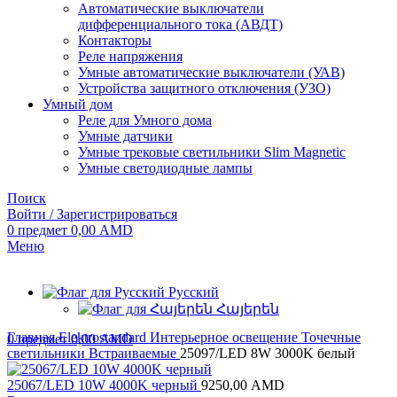
Автоматические выключатели
дифференциального тока (АВДТ)
Контакторы
Реле напряжения
Умные автоматические выключатели (УАВ)
Устройства защитного отключения (УЗО)
Умный дом
Реле для Умного дома
Умные датчики
Умные трековые светильники Slim Magnetic
Умные светодиодные лампы
Поиск
Войти / Зарегистрироваться
0
предмет
0,00
AMD
Меню
Русский
Հայերեն
Главная
Elektrostandard
Интерьерное освещение
Точечные
0
предмет
0,00
AMD
светильники
Встраиваемые
25097/LED 8W 3000K белый
25067/LED 10W 4000K черный
9250,00
AMD