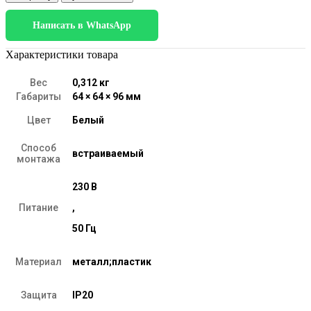
25097/LED
8W
Написать в WhatsApp
3000K
белый
Характеристики товара
Вес
0,312 кг
Габариты
64 × 64 × 96 мм
Цвет
Белый
Способ
встраиваемый
монтажа
230 В
Питание
,
50 Гц
Материал
металл;пластик
Защита
IP20