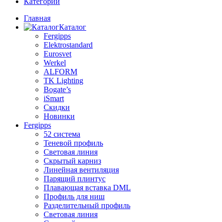
Категории
Главная
Каталог
Fergipps
Elektrostandard
Eurosvet
Werkel
ALFORM
TK Lighting
Bogate’s
iSmart
Скидки
Новинки
Fergipps
52 система
Теневой профиль
Световая линия
Скрытый карниз
Линейная вентиляция
Парящий плинтус
Плавающая вставка DML
Профиль для ниш
Разделительный профиль
Световая линия