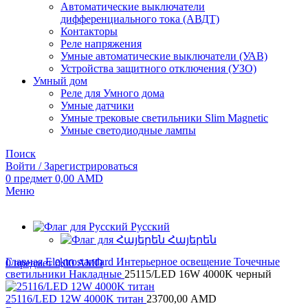
Автоматические выключатели
дифференциального тока (АВДТ)
Контакторы
Реле напряжения
Умные автоматические выключатели (УАВ)
Устройства защитного отключения (УЗО)
Умный дом
Реле для Умного дома
Умные датчики
Умные трековые светильники Slim Magnetic
Умные светодиодные лампы
Поиск
Войти / Зарегистрироваться
0
предмет
0,00
AMD
Меню
Русский
Հայերեն
Главная
Elektrostandard
Интерьерное освещение
Точечные
0
предмет
0,00
AMD
светильники
Накладные
25115/LED 16W 4000K черный
25116/LED 12W 4000K титан
23700,00
AMD