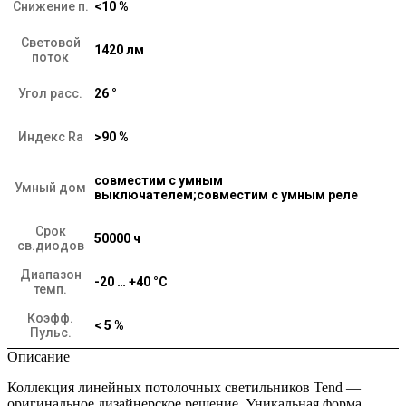
Снижение п.
<10 %
Световой
1420 лм
поток
Угол расс.
26 °
Индекс Ra
>90 %
совместим с умным
Умный дом
выключателем;совместим с умным реле
Срок
50000 ч
св.диодов
Диапазон
-20 … +40 °C
темп.
Коэфф.
< 5 %
Пульс.
Описание
Коллекция линейных потолочных светильников Tend —
оригинальное дизайнерское решение. Уникальная форма