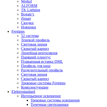
Werkel
ALFORM
TK Lighting
Bogate’s
iSmart
Скидки
Новинки
Fergipps
52 система
Теневой профиль
Световая линия
Скрытый карниз
Линейная вентиляция
Парящий плинтус
Плавающая вставка DML
Профиль для ниш
Разделительный профиль
Световая линия
Скрытый карниз
Трековые системы Fergipps
Комплектующие
Elektrostandard
Интерьерное освещение
Трековые системы освещения
Точечные светильники