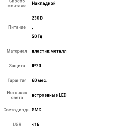
Способ
Накладной
монтажа
230 В
Питание
,
50 Гц
Материал
пластик;металл
Защита
IP20
Гарантия
60 мес.
Источник
встроенные LED
света
Светодиоды
SMD
UGR
<16