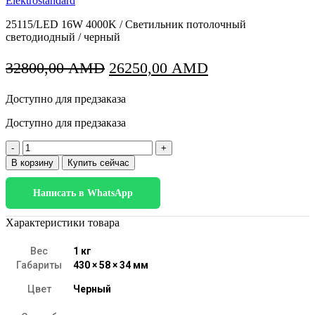
Elektrostandard
25115/LED 16W 4000K / Светильник потолочный
светодиодный / черный
Первоначальная
Текущая
32800,00
AMD
26250,00
AMD
цена
цена:
Доступно для предзаказа
составляла
26250,00 AMD.
32800,00 AMD.
Доступно для предзаказа
Количество
товара
В корзину
Купить сейчас
25115/LED
16W
Написать в WhatsApp
4000K
черный
Характеристики товара
Вес
1 кг
Габариты
430 × 58 × 34 мм
Цвет
Черный