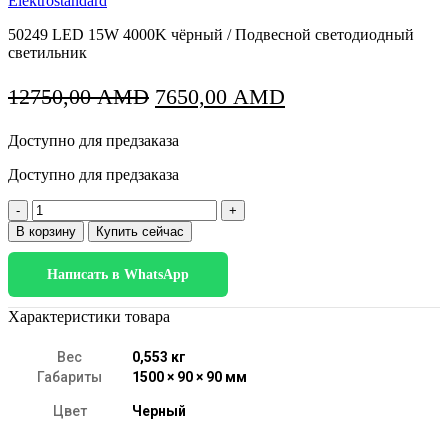
Elektrostandard
50249 LED 15W 4000K чёрный / Подвесной светодиодный
светильник
Первоначальная
Текущая
12750,00
AMD
7650,00
AMD
цена
цена:
Доступно для предзаказа
составляла
7650,00 AMD.
12750,00 AMD.
Доступно для предзаказа
Количество
товара
В корзину
Купить сейчас
50249
LED
Написать в WhatsApp
15W
4000K
чёрный
Характеристики товара
Вес
0,553 кг
Габариты
1500 × 90 × 90 мм
Цвет
Черный