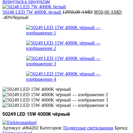
цена
цена
Вернуться к продуктам
составляла
765
Первоначальная
12750,00 AMD.
Теку
50248 LED 7W 4000K белый
12950,00
AMD
9050,00
AMD
цена
цена:
-40%
Черный
составляла
9050
12950,00 AMD.
50249 LED 15W 4000K чёрный
Артикул:
a064202
Категория:
Подвесные светильники
Бренд: