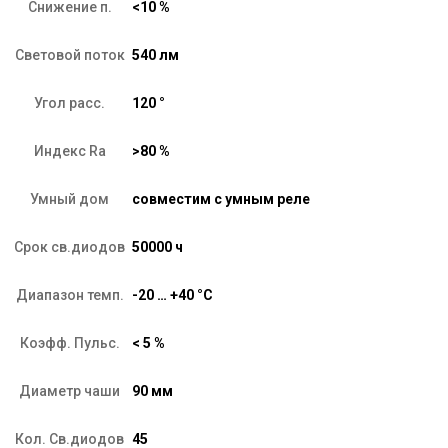
Снижение п.
<10 %
Световой поток
540 лм
Угол расс.
120 °
Индекс Ra
>80 %
Умный дом
совместим с умным реле
Срок св.диодов
50000 ч
Диапазон темп.
-20 … +40 °C
Коэфф. Пульс.
< 5 %
Диаметр чаши
90 мм
Кол. Св.диодов
45