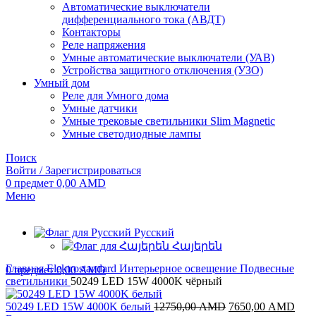
Автоматические выключатели
дифференциального тока (АВДТ)
Контакторы
Реле напряжения
Умные автоматические выключатели (УАВ)
Устройства защитного отключения (УЗО)
Умный дом
Реле для Умного дома
Умные датчики
Умные трековые светильники Slim Magnetic
Умные светодиодные лампы
Поиск
Войти / Зарегистрироваться
0
предмет
0,00
AMD
Меню
Русский
Հայերեն
Главная
Elektrostandard
Интерьерное освещение
Подвесные
0
предмет
0,00
AMD
светильники
50249 LED 15W 4000K чёрный
Первоначальная
Тек
50249 LED 15W 4000K белый
12750,00
AMD
7650,00
AMD