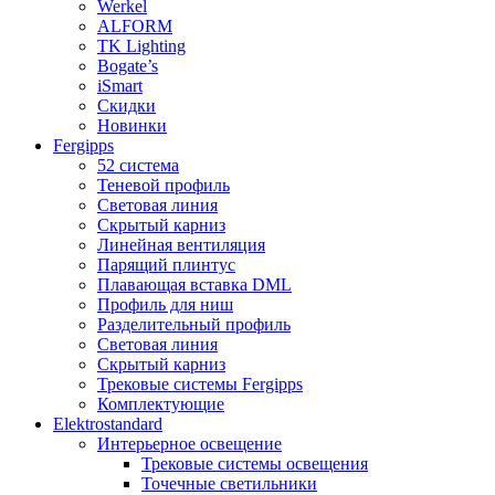
Werkel
ALFORM
TK Lighting
Bogate’s
iSmart
Скидки
Новинки
Fergipps
52 система
Теневой профиль
Световая линия
Скрытый карниз
Линейная вентиляция
Парящий плинтус
Плавающая вставка DML
Профиль для ниш
Разделительный профиль
Световая линия
Скрытый карниз
Трековые системы Fergipps
Комплектующие
Elektrostandard
Интерьерное освещение
Трековые системы освещения
Точечные светильники