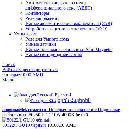
Автоматические выключатели
дифференциального тока (АВДТ)
Контакторы
Реле напряжения
Умные автоматические выключатели (УАВ)
Устройства защитного отключения (УЗО)
Умный дом
Реле для Умного дома
Умные датчики
Умные трековые светильники Slim Magnetic
Умные светодиодные лампы
Поиск
Войти / Зарегистрироваться
0
предмет
0,00
AMD
Меню
Русский
Հայերեն
Главная
Elektrostandard
Интерьерное освещение
Подвесные
0
предмет
0,00
AMD
светильники
50250 LED 10W 4000K белый
50122/1 GU10 чёрный
18100,00
AMD