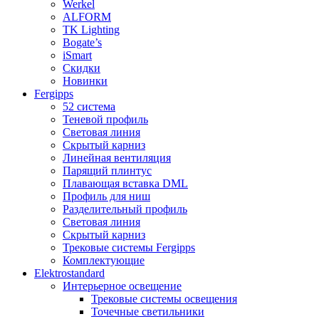
Werkel
ALFORM
TK Lighting
Bogate’s
iSmart
Скидки
Новинки
Fergipps
52 система
Теневой профиль
Световая линия
Скрытый карниз
Линейная вентиляция
Парящий плинтус
Плавающая вставка DML
Профиль для ниш
Разделительный профиль
Световая линия
Скрытый карниз
Трековые системы Fergipps
Комплектующие
Elektrostandard
Интерьерное освещение
Трековые системы освещения
Точечные светильники