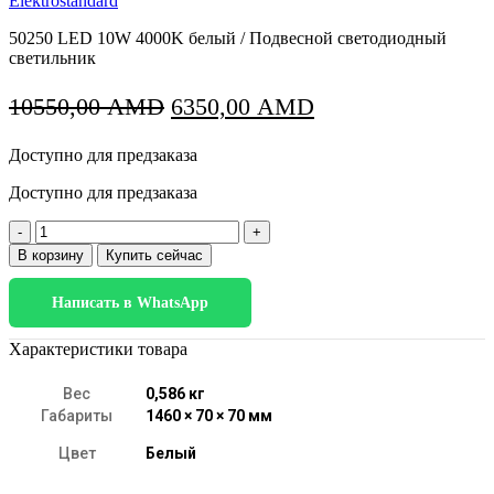
Elektrostandard
50250 LED 10W 4000K белый / Подвесной светодиодный
светильник
Первоначальная
Текущая
10550,00
AMD
6350,00
AMD
цена
цена:
Доступно для предзаказа
составляла
6350,00 AMD.
10550,00 AMD.
Доступно для предзаказа
Количество
товара
В корзину
Купить сейчас
50250
LED
Написать в WhatsApp
10W
4000K
белый
Характеристики товара
Вес
0,586 кг
Габариты
1460 × 70 × 70 мм
Цвет
Белый