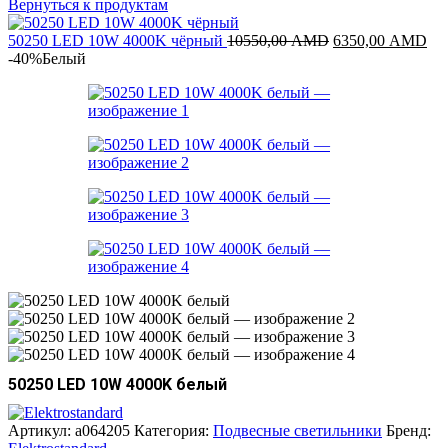
Вернуться к продуктам
Первоначальная
Те
50250 LED 10W 4000K чёрный
10550,00
AMD
6350,00
AMD
цена
цен
-40%
Белый
составляла
63
10550,00 AMD.
50250 LED 10W 4000K белый
Артикул:
a064205
Категория:
Подвесные светильники
Бренд: