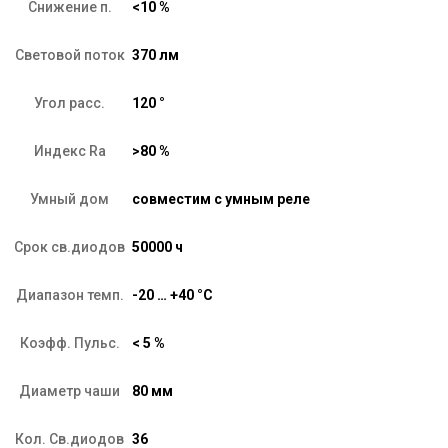
Снижение п.
<10 %
Световой поток
370 лм
Угол расс.
120 °
Индекс Ra
>80 %
Умный дом
совместим с умным реле
Срок св.диодов
50000 ч
Диапазон темп.
-20 … +40 °C
Коэфф. Пульс.
< 5 %
Диаметр чаши
80 мм
Кол. Св.диодов
36