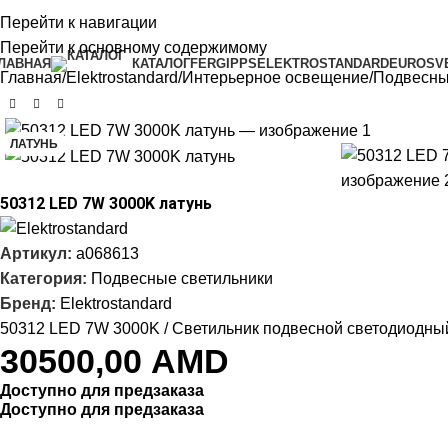
Перейти к навигации
ЛАВНАЯ
КОНТАКТЫ
ПРАВИЛА
БЛОГ
Перейти к основному содержимому
ЛАВНАЯ
КАТАЛОГ
FERGIPPS
ELEKTROSTANDARD
EUROSV
Главная
Elektrostandard
Интерьерное освещение
Подвесны
ЛАТУНЬ
50312 LED 7W 3000K латунь
Артикул:
a068613
Категория:
Подвесные светильники
Бренд:
Elektrostandard
50312 LED 7W 3000K / Светильник подвесной светодиодный
30500,00
AMD
Доступно для предзаказа
Доступно для предзаказа