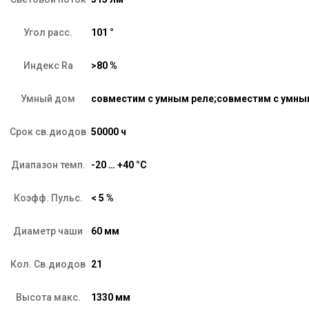
Угол расс.
101 °
Индекс Ra
>80 %
Умный дом
совместим с умным реле;совместим с умн
Срок св.диодов
50000 ч
Диапазон темп.
-20 … +40 °C
Коэфф. Пульс.
< 5 %
Диаметр чаши
60 мм
Кол. Св.диодов
21
Высота макс.
1330 мм