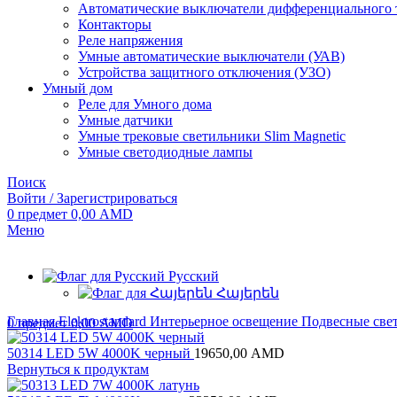
Автоматические выключатели дифференциального 
Контакторы
Реле напряжения
Умные автоматические выключатели (УАВ)
Устройства защитного отключения (УЗО)
Умный дом
Реле для Умного дома
Умные датчики
Умные трековые светильники Slim Magnetic
Умные светодиодные лампы
Поиск
Войти / Зарегистрироваться
0
предмет
0,00
AMD
Меню
Русский
Հայերեն
Главная
Elektrostandard
Интерьерное освещение
Подвесные све
0
предмет
0,00
AMD
50314 LED 5W 4000K черный
19650,00
AMD
Вернуться к продуктам