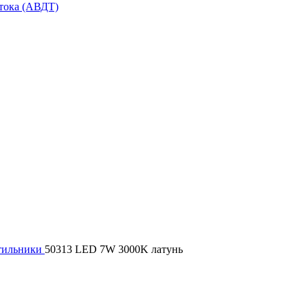
тока (АВДТ)
тильники
50313 LED 7W 3000K латунь