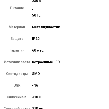
230 В
Питание
,
50 Гц
Материал
металл;пластик
Защита
IP20
Гарантия
60 мес.
Источник света
встроенные LED
Светодиоды
SMD
UGR
<16
Снижение п.
<10 %
Световой поток
315 лм