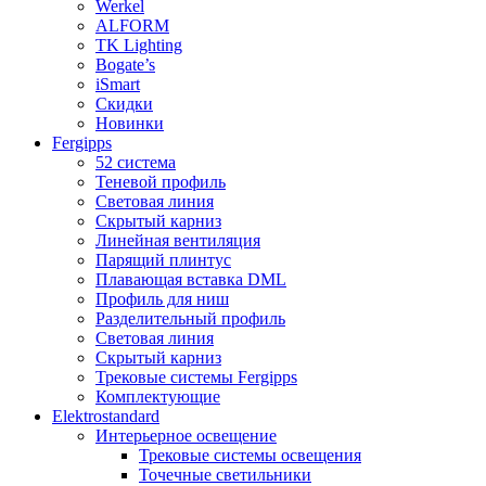
Werkel
ALFORM
TK Lighting
Bogate’s
iSmart
Скидки
Новинки
Fergipps
52 система
Теневой профиль
Световая линия
Скрытый карниз
Линейная вентиляция
Парящий плинтус
Плавающая вставка DML
Профиль для ниш
Разделительный профиль
Световая линия
Скрытый карниз
Трековые системы Fergipps
Комплектующие
Elektrostandard
Интерьерное освещение
Трековые системы освещения
Точечные светильники