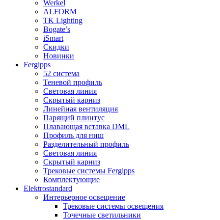
Werkel
ALFORM
TK Lighting
Bogate’s
iSmart
Скидки
Новинки
Fergipps
52 система
Теневой профиль
Световая линия
Скрытый карниз
Линейная вентиляция
Парящий плинтус
Плавающая вставка DML
Профиль для ниш
Разделительный профиль
Световая линия
Скрытый карниз
Трековые системы Fergipps
Комплектующие
Elektrostandard
Интерьерное освещение
Трековые системы освещения
Точечные светильники