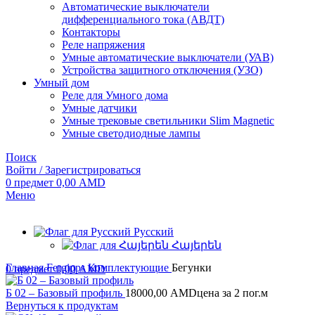
Автоматические выключатели
дифференциального тока (АВДТ)
Контакторы
Реле напряжения
Умные автоматические выключатели (УАВ)
Устройства защитного отключения (УЗО)
Умный дом
Реле для Умного дома
Умные датчики
Умные трековые светильники Slim Magnetic
Умные светодиодные лампы
Поиск
Войти / Зарегистрироваться
0
предмет
0,00
AMD
Меню
Русский
Հայերեն
Главная
Fergipps
Комплектующие
Бегунки
0
предмет
0,00
AMD
Б 02 – Базовый профиль
18000,00
AMD
цена за 2 пог.м
Вернуться к продуктам