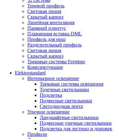
52 система
Теневой профиль
Световая линия
Скрытый карниз
Линейная вентиляция
Парящий плинтус
Плавающая вставка DML
Профиль для ниш
Разделительный профиль
Световая линия
Скрытый карниз
Трековые системы Fergipps
Комплектующие
Elektrostandard
Интерьерное освещение
Трековые системы освещения
Точечные светильники
Подсветка
Подвесные светильники
Светодиодная лента
Уличное освещение
Ландшафтные светильники
Подвесные уличные светильники
Подсветка для лестниц и дорожек
Профили