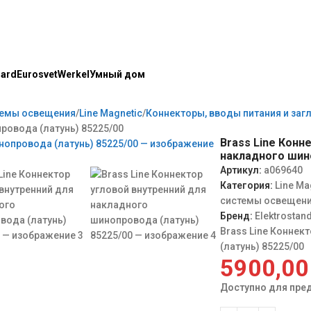
dard
Eurosvet
Werkel
Умный дом
темы освещения
Line Magnetic
Коннекторы, вводы питания и заг
ровода (латунь) 85225/00
Brass Line Конн
накладного шино
Артикул:
a069640
Категория:
Line Ma
системы освещен
Бренд:
Elektrostan
Brass Line Коннек
(латунь) 85225/00
5900,0
Доступно для пре