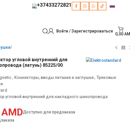
+37433272821
Русский
Войти / Зарегистрироваться
0,00
AM
лушки
ектор угловой внутренний для
провода (латунь) 85225/00
gnetic
,
Коннекторы, вводы питания и заглушки
,
Трековые
ия
dard
тор угловой внутренний для накладного шинопровода
0
AMD
Доступно для предзаказа
дзаказа