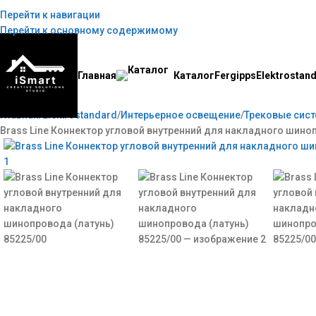
Перейти к навигации
лавная
Контакты
Правила
Блог
Перейти к основному содержимому
Главная
Каталог
Fergipps
Elektrostan
Главная
Elektrostandard
Интерьерное освещение
Трековые сис
Brass Line Коннектор угловой внутренний для накладного шиноп