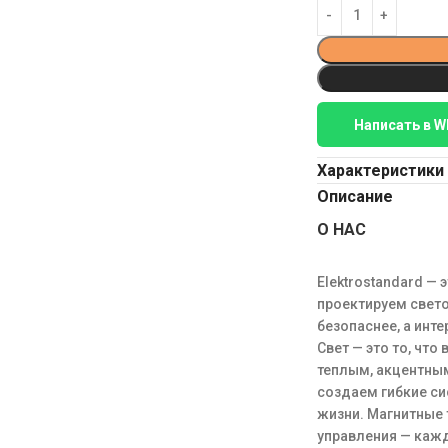
Написать в W
Характеристики
Описание
О НАС
Elektrostandard —
проектируем свет
безопаснее, а инт
Свет — это то, чт
теплым, акцентны
создаем гибкие си
жизни. Магнитные 
управления — кажд