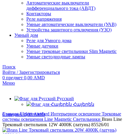
Автоматические выключатели
дифференциального тока (АВДТ)
Контакторы
Реле напряжения
Умные автоматические выключатели (УАВ)
Устройства защитного отключения (УЗО)
Умный дом
Реле для Умного дома
Умные датчики
Умные трековые светильники Slim Magnetic
Умные светодиодные лампы
Поиск
Войти / Зарегистрироваться
0
предмет
0,00
AMD
Меню
Русский
Հայերեն
Главная
Elektrostandard
Интерьерное освещение
Трековые
0
предмет
0,00
AMD
системы освещения
Line Magnetic
Светильники
Brass Line
Трековый светильник 12W 4000K (латунь) 85526/01