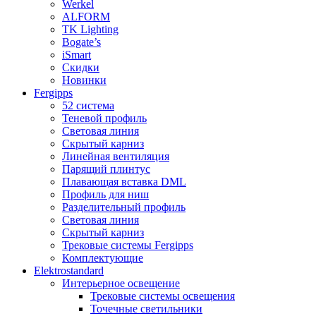
Werkel
ALFORM
TK Lighting
Bogate’s
iSmart
Скидки
Новинки
Fergipps
52 система
Теневой профиль
Световая линия
Скрытый карниз
Линейная вентиляция
Парящий плинтус
Плавающая вставка DML
Профиль для ниш
Разделительный профиль
Световая линия
Скрытый карниз
Трековые системы Fergipps
Комплектующие
Elektrostandard
Интерьерное освещение
Трековые системы освещения
Точечные светильники