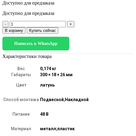
Доступно для предзаказа
Доступно для предзаказа
Количество
товара
В корзину
Купить сейчас
Brass
Line
Написать в WhatsApp
Трековый
светильник
12W
Характеристики товара
4000K
(латунь)
Вес
0,174 кг
85526/01
Габариты
300 × 18 × 26 мм
Цвет
латунь
Способ монтажа
Подвесной;Накладной
Питание
48 В
Материал
металл;пластик