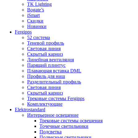
TK Lighting
Bogate’s
iSmart
Скидки
Новинки
Fergipps
52 система
Теневой профиль
Световая линия
Скрытый карниз
Линейная вентиляция
Парящий плинтус
Плавающая вставка DML
Профиль для ниш
Разделительный профиль
Световая линия
Скрытый карниз
Трековые системы Fergipps
Комплектующие
Elektrostandard
Интерьерное освещение
Трековые системы освещения
Точечные светильники
Подсветка
Подвесные светильники