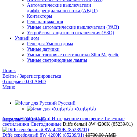
Автоматические выключатели
дифференциального тока (АВДТ)
Контакторы
Реле напряжения
Умные автоматические выключатели (УАВ)
Устройства защитного отключения (УЗО)
Умный дом
Реле для Умного дома
Умные датчики
Умные трековые светильники Slim Magnetic
Умные светодиодные лампы
Поиск
Войти / Зарегистрироваться
0
предмет
0,00
AMD
Меню
Русский
Հայերեն
Главная
Elektrostandard
Интерьерное освещение
Точечные
0
предмет
0,00
AMD
светильники
Светодиодные
Diffe белый 8W 4200K (85239/01)
Diffe серебряный 8W 4200K (85239/01)
10700,00
AMD