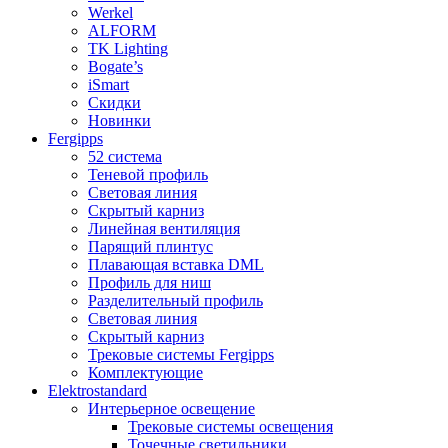
Werkel
ALFORM
TK Lighting
Bogate’s
iSmart
Скидки
Новинки
Fergipps
52 система
Теневой профиль
Световая линия
Скрытый карниз
Линейная вентиляция
Парящий плинтус
Плавающая вставка DML
Профиль для ниш
Разделительный профиль
Световая линия
Скрытый карниз
Трековые системы Fergipps
Комплектующие
Elektrostandard
Интерьерное освещение
Трековые системы освещения
Точечные светильники