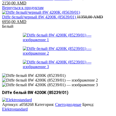
Первоначальная
Текущая
2150,00
AMD
цена
цена:
Вернуться к продуктам
составляла
2150,00 AMD.
10700,00 AMD.
Diffe белый/черный 8W 4200K (85639/01)
11350,00
AMD
Первоначальная
Текущая
6950,00
AMD
цена
цена:
Белый
составляла
6950,00 AMD.
11350,00 AMD.
Diffe белый 8W 4200K (85239/01)
Артикул:
a058268
Категория:
Светодиодные
Бренд:
Elektrostandard