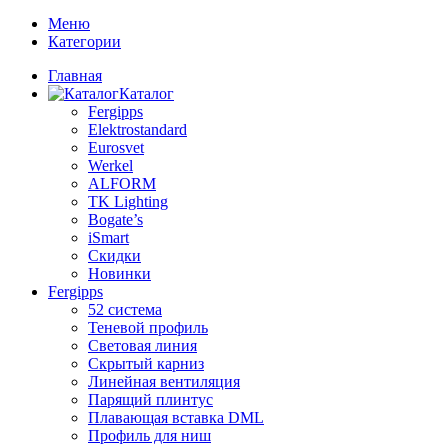
Меню
Категории
Главная
Каталог
Fergipps
Elektrostandard
Eurosvet
Werkel
ALFORM
TK Lighting
Bogate’s
iSmart
Скидки
Новинки
Fergipps
52 система
Теневой профиль
Световая линия
Скрытый карниз
Линейная вентиляция
Парящий плинтус
Плавающая вставка DML
Профиль для ниш