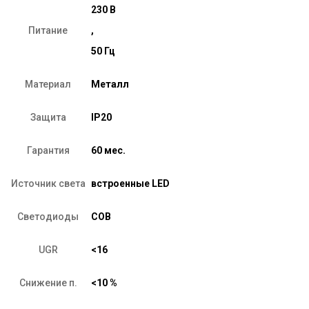
230 В
Питание
,
50 Гц
Материал
Металл
Защита
IP20
Гарантия
60 мес.
Источник света
встроенные LED
Светодиоды
COB
UGR
<16
Снижение п.
<10 %