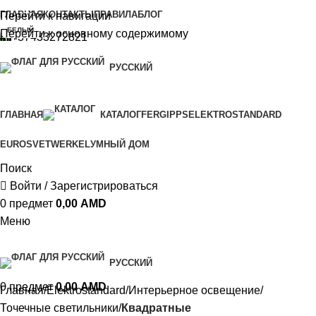
ГЛАВНАЯ
КОНТАКТЫ
ПРАВИЛА
БЛОГ
Перейти к навигации
-30%
БЕЛЫЙ
Перейти к основному содержимому
+37433272821
РУССКИЙ
ГЛАВНАЯ
КАТАЛОГ
FERGIPPS
ELEKTROSTANDARD
EUROSVET
WERKEL
УМНЫЙ ДОМ
Поиск
Войти / Зарегистрироваться
0
предмет
0,00
AMD
Меню
РУССКИЙ
0
предмет
0,00
AMD
Главная
Elektrostandard
Интерьерное освещение
Точечные светильники
Квадратные