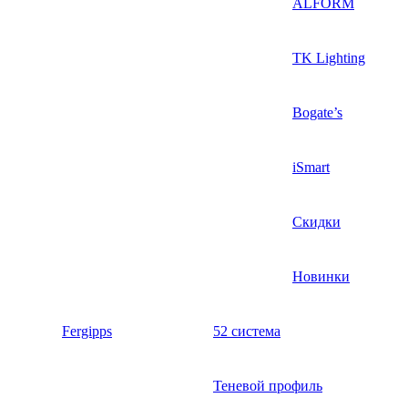
ALFORM
TK Lighting
Bogate’s
iSmart
Скидки
Новинки
Fergipps
52 система
Теневой профиль