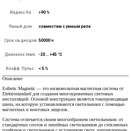
Индекс Ra
>90 %
Умный дом
совместим с умным реле
Срок св.диодов
50000 ч
Диапазон темп.
-20 … +45 °C
Коэфф. Пульс.
< 5 %
Описание
Esthetic Magnetic — это низковольтная магнитная система от
Elektrostandard для создания многоуровневых световых
инсталляций. Основой конструкции является токопроводящая
шина, на которую устанавливаются светильники с помощью
магнитных и винтовых защелок.
Система отличается своим многообразием светильников: от
стандартных спотов и линейных светильников до стеклянных
плафонов и светильников с источником света, направленным