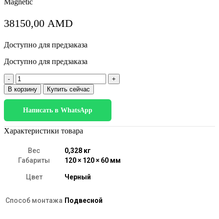
Magnetic
38150,00
AMD
Доступно для предзаказа
Доступно для предзаказа
Количество
товара
В корзину
Купить сейчас
Esthetic
Magnetic
Написать в WhatsApp
Трековый
светильник
7W
Характеристики товара
3000K
(чёрный)
Вес
0,328 кг
85124/01
Габариты
120 × 120 × 60 мм
Цвет
Черный
Способ монтажа
Подвесной