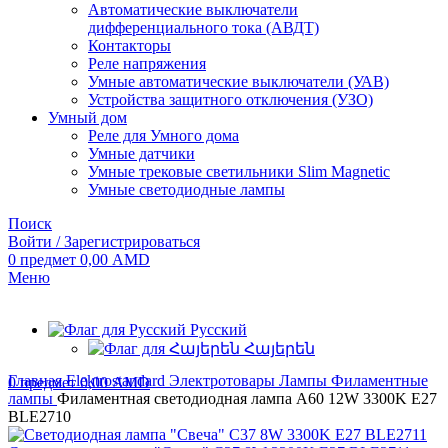
Автоматические выключатели
дифференциального тока (АВДТ)
Контакторы
Реле напряжения
Умные автоматические выключатели (УАВ)
Устройства защитного отключения (УЗО)
Умный дом
Реле для Умного дома
Умные датчики
Умные трековые светильники Slim Magnetic
Умные светодиодные лампы
Поиск
Войти / Зарегистрироваться
0
предмет
0,00
AMD
Меню
Русский
Հայերեն
Главная
Elektrostandard
Электротовары
Лампы
Филаментные
0
предмет
0,00
AMD
лампы
Филаментная светодиодная лампа А60 12W 3300K E27
BLE2710