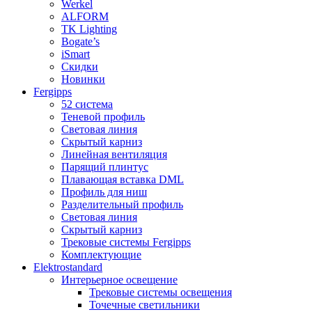
Werkel
ALFORM
TK Lighting
Bogate’s
iSmart
Скидки
Новинки
Fergipps
52 система
Теневой профиль
Световая линия
Скрытый карниз
Линейная вентиляция
Парящий плинтус
Плавающая вставка DML
Профиль для ниш
Разделительный профиль
Световая линия
Скрытый карниз
Трековые системы Fergipps
Комплектующие
Elektrostandard
Интерьерное освещение
Трековые системы освещения
Точечные светильники