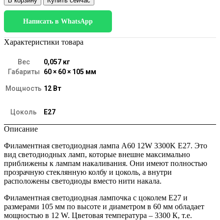
В корзину
Купить сейчас
Филаментная
светодиодная
Написать в WhatsApp
лампа
А60
12W
Характеристики товара
3300K
E27
Вес
0,057 кг
BLE2710
Габариты
60 × 60 × 105 мм
Мощность
12 Вт
Цоколь
E27
Описание
Филаментная светодиодная лампа А60 12W 3300K E27. Это
вид светодиодных ламп, которые внешне максимально
приближены к лампам накаливания. Они имеют полностью
прозрачную стеклянную колбу и цоколь, а внутри
расположены светодиоды вместо нити накала.
Филаментная светодиодная лампочка с цоколем E27 и
размерами 105 мм по высоте и диаметром в 60 мм обладает
мощностью в 12 W. Цветовая температура – 3300 К, т.е.