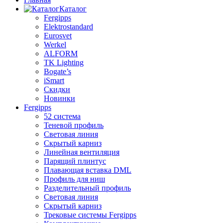
Каталог
Fergipps
Elektrostandard
Eurosvet
Werkel
ALFORM
TK Lighting
Bogate’s
iSmart
Скидки
Новинки
Fergipps
52 система
Теневой профиль
Световая линия
Скрытый карниз
Линейная вентиляция
Парящий плинтус
Плавающая вставка DML
Профиль для ниш
Разделительный профиль
Световая линия
Скрытый карниз
Трековые системы Fergipps