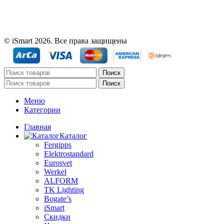
© iSmart 2026. Все права защищены
Поиск
Поиск
Меню
Категории
Главная
Каталог
Fergipps
Elektrostandard
Eurosvet
Werkel
ALFORM
TK Lighting
Bogate’s
iSmart
Скидки