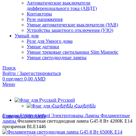
Автоматические выключатели
дифференциального тока (АВДТ)
Контакторы
Реле напряжения
Умные автоматические выключатели (УАВ)
Устройства защитного отключения (УЗО)
Умный дом
Реле для Умного дома
Умные датчики
Умные трековые светильники Slim Magnetic
Умные светодиодные лампы
Поиск
Войти / Зарегистрироваться
0
предмет
0,00
AMD
Меню
Русский
Հայերեն
Главная
Elektrostandard
Электротовары
Лампы
Филаментные
0
предмет
0,00
AMD
лампы
Филаментная светодиодная лампа G45 8 Вт 4200K E14
прозрачная BLE1446