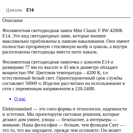
Цоколь
E14
Описание
Филаментная светодиодная лампа Mini Classic F 8W 4200K
E14. Это вид светодиодных ламп, которые внешне
максимально приближены к лампам накаливания. Они имеют
полностью прозрачную стеклянную колбу и цоколь, а внутри
расположены светодиоды вместо нити накала.
Филаментная светодиодная лампочка с цоколем E14 и
размерами 77 мм по высоте и 45 мм в диаметре обладает
мощностью 9W. Цветовая температура – 4200 К, т.е.
естественный белый свет. Ориентировочный срок службы
составляет 50000 ч. Изделие рассчитано на использование в
сети с переменным напряжением в 220-240В.
О нас
Elektrostandard — это союз формы и технологии, надежности
и эстетики. Мы проектируем световые решения, которые
делают дом умнее, улицы — безопаснее, а интерьеры —
живыми. Наша философия — больше, чем функция Свет —
это то, что вы ощущаете, прежде чем осознаете. Он может