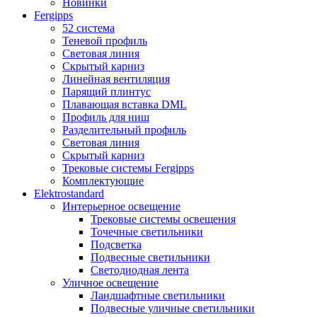
Новинки
Fergipps
52 система
Теневой профиль
Световая линия
Скрытый карниз
Линейная вентиляция
Парящий плинтус
Плавающая вставка DML
Профиль для ниш
Разделительный профиль
Световая линия
Скрытый карниз
Трековые системы Fergipps
Комплектующие
Elektrostandard
Интерьерное освещение
Трековые системы освещения
Точечные светильники
Подсветка
Подвесные светильники
Светодиодная лента
Уличное освещение
Ландшафтные светильники
Подвесные уличные светильники