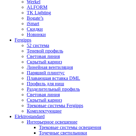
Werkel
ALFORM
TK Lighting
Bogate’s
iSmart
Скидки
Новинки
Fergipps
52 система
Теневой профиль
Световая линия
Скрытый карниз
Линейная вентиляция
Парящий плинтус
Плавающая вставка DML
Профиль для ниш
Разделительный профиль
Световая линия
Скрытый карниз
Трековые системы Fergipps
Комплектующие
Elektrostandard
Интерьерное освещение
Трековые системы освещения
Точечные светильники