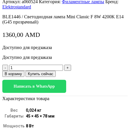
Артикул:
a060524
Категория:
Филаментные лампы
Бренд:
Elektrostandard
BLE1446 / Светодиодная лампа Mini Classic F 8W 4200K E14
(G45 прозрачный)
1360,00
AMD
Доступно для предзаказа
Доступно для предзаказа
Количество
товара
В корзину
Купить сейчас
Филаментная
светодиодная
Написать в WhatsApp
лампа
G45
8
Характеристики товара
Вт
4200K
Вес
0,024 кг
E14
Габариты
45 × 45 × 78 мм
прозрачная
BLE1446
Мощность
8 Вт