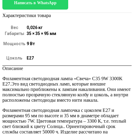
Написать в WhatsApp
лампа
"Свеча"
C35
Характеристики товара
9W
3300K
Вес
0,026 кг
E27
Габариты
35 × 35 × 95 мм
(C35
прозрачный)
Мощность
9 Вт
BLE2733
Цоколь
E27
Описание
Филаментная светодиодная лампа «Свеча» C35 9W 3300K
E27.Это вид светодиодных ламп, которые внешне
максимально приближены к лампам накаливания. Они имеют
полностью прозрачную стеклянную колбу и цоколь, а внутри
расположены светодиоды вместо нити накала.
Филаментная светодиодная лампочка с цоколем E27 и
размерами 95 мм по высоте и 35 мм в диаметре обладает
мощностью 7W. Цветовая температура – 3300 К, т.е. теплый
свет близкий к цвету Солнца.. Ориентировочный срок
службы составляет 50000 ч. Изделие рассчитано на