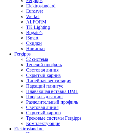
Fergipps
Elektrostandard
Eurosvet
Werkel
ALFORM
TK Lighting
Bogate’s
iSmart
Скидки
Новинки
Fergipps
52 система
Теневой профиль
Световая линия
Скрытый карниз
Линейная вентиляция
Парящий плинтус
Плавающая вставка DML
Профиль для ниш
Разделительный профиль
Световая линия
Скрытый карниз
Трековые системы Fergipps
Комплектующие
Elektrostandard