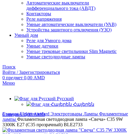
Автоматические выключатели
дифференциального тока (АВДТ)
Контакторы
Реле напряжения
Умные автоматические выключатели (УАВ)
Устройства защитного отключения (УЗО)
Умный дом
Реле для Умного дома
Умные датчики
Умные трековые светильники Slim Magnetic
Умные светодиодные лампы
Поиск
Войти / Зарегистрироваться
0
предмет
0,00
AMD
Меню
Русский
Հայերեն
Главная
Elektrostandard
Электротовары
Лампы
Филаментные
0
предмет
0,00
AMD
лампы
Филаментная светодиодная лампа «Свеча» C35 9W
3300K E27 (C35 прозрачный) BLE2733