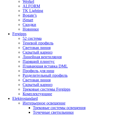
Werkel
ALFORM
TK Lighting
Bogate’s
iSmart
Скидки
Новинки
Fergipps
52 система
Теневой профиль
Световая линия
Скрытый карниз
Линейная вентиляция
Парящий плинтус
Плавающая вставка DML
Профиль для ниш
Разделительный профиль
Световая линия
Скрытый карниз
Трековые системы Fergipps
Комплектующие
Elektrostandard
Интерьерное освещение
Трековые системы освещения
Точечные светильники