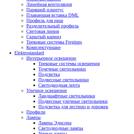
Линейная вентиляция
Парящий плинтус
Плавающая вставка DML
Профиль для ниш
Разделительный профиль
Световая линия
Скрытый карниз
Трековые системы Fergipps
Комплектующие
Elektrostandard
Интерьерное освещение
Трековые системы освещения
Точечные светильники
Подсветка
Подвесные светильники
Светодиодная лента
Уличное освещение
Ландшафтные светильники
Подвесные уличные светильники
Подсветка для лестниц и дорожек
Профили
Лампы
Лампы Эдисона
Светодиодные лампы
Умные лампы