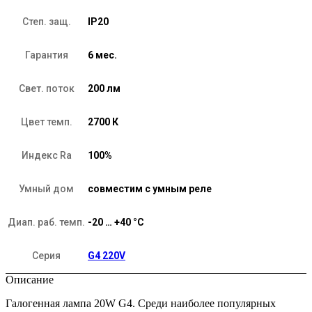
Степ. защ.
IP20
Гарантия
6 мес.
Свет. поток
200 лм
Цвет темп.
2700 К
Индекс Ra
100%
Умный дом
совместим с умным реле
Диап. раб. темп.
-20 … +40 °C
Серия
G4 220V
Описание
Галогенная лампа 20W G4. Среди наиболее популярных