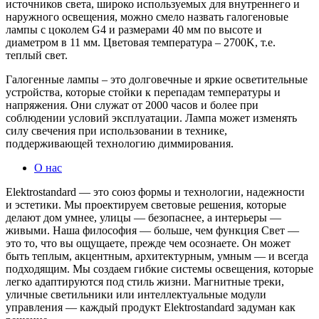
источников света, широко используемых для внутреннего и
наружного освещения, можно смело назвать галогеновые
лампы с цоколем G4 и размерами 40 мм по высоте и
диаметром в 11 мм. Цветовая температура – 2700K, т.е.
теплый свет.
Галогенные лампы – это долговечные и яркие осветительные
устройства, которые стойки к перепадам температуры и
напряжения. Они служат от 2000 часов и более при
соблюдении условий эксплуатации. Лампа может изменять
силу свечения при использовании в технике,
поддерживающей технологию диммирования.
О нас
Elektrostandard — это союз формы и технологии, надежности
и эстетики. Мы проектируем световые решения, которые
делают дом умнее, улицы — безопаснее, а интерьеры —
живыми. Наша философия — больше, чем функция Свет —
это то, что вы ощущаете, прежде чем осознаете. Он может
быть теплым, акцентным, архитектурным, умным — и всегда
подходящим. Мы создаем гибкие системы освещения, которые
легко адаптируются под стиль жизни. Магнитные треки,
уличные светильники или интеллектуальные модули
управления — каждый продукт Elektrostandard задуман как