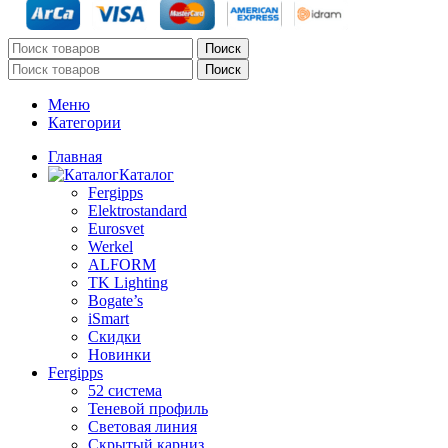
Поиск
Поиск
Меню
Категории
Главная
Каталог
Fergipps
Elektrostandard
Eurosvet
Werkel
ALFORM
TK Lighting
Bogate’s
iSmart
Скидки
Новинки
Fergipps
52 система
Теневой профиль
Световая линия
Скрытый карниз