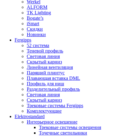
Werkel
ALFORM
TK Lighting
Bogate’s
iSmart
Скидки
Новинки
Fergipps
52 система
Теневой профиль
Световая линия
Скрытый карниз
Линейная вентиляция
Парящий плинтус
Плавающая вставка DML
Профиль для ниш
Разделительный профиль
Световая линия
Скрытый карниз
Трековые системы Fergipps
Комплектующие
Elektrostandard
Интерьерное освещение
Трековые системы освещения
Точечные светильники