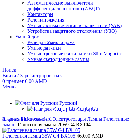
Автоматические выключатели
дифференциального тока (АВДТ)
Контакторы
Реле напряжения
Умные автоматические выключатели (УАВ)
Устройства защитного отключения (УЗО)
Умный дом
Реле для Умного дома
Умные датчики
Умные трековые светильники Slim Magnetic
Умные светодиодные лампы
Поиск
Войти / Зарегистрироваться
0
предмет
0,00
AMD
Меню
Русский
Հայերեն
Главная
Elektrostandard
Электротовары
Лампы
Галогенные
0
предмет
0,00
AMD
лампы
Галогенная лампа 20W G4 BХ104
Галогенная лампа 35W G4 BХ105
460,00
AMD