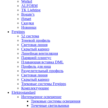
Werkel
ALFORM
TK Lighting
Bogate’s
iSmart
Скидки
Новинки
Fergipps
52 система
Теневой профиль
Световая линия
Скрытый карниз
Линейная вентиляция
Парящий плинтус
Плавающая вставка DML
Профиль для ниш
Разделительный профиль
Световая линия
Скрытый карниз
Трековые системы Fergipps
Комплектующие
Elektrostandard
Интерьерное освещение
Трековые системы освещения
Точечные светильники