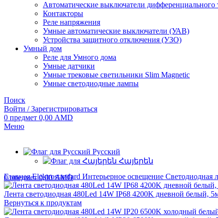
Автоматические выключатели дифференциального 
Контакторы
Реле напряжения
Умные автоматические выключатели (УАВ)
Устройства защитного отключения (УЗО)
Умный дом
Реле для Умного дома
Умные датчики
Умные трековые светильники Slim Magnetic
Умные светодиодные лампы
Поиск
Войти / Зарегистрироваться
0
предмет
0,00
AMD
Меню
Русский
Հայերեն
Главная
Elektrostandard
Интерьерное освещение
Светодиодная 
0
предмет
0,00
AMD
Лента светодиодная 480Led 14W IP68 4200K дневной белый, 
Вернуться к продуктам