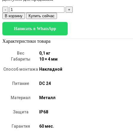
Количество
товара
В корзину
Купить сейчас
Лента
светодиодная
Написать в WhatsApp
480Led
14W
IP68
Характеристики товара
3300K
теплый
Вес
0,1 кг
белый,
Габариты
10 × 4 мм
5м
COB
Способ монтажа
Накладной
24V
480Led
Питание
DC 24
14W
IP68
Материал
Металл
Защита
IP68
Гарантия
60 мес.