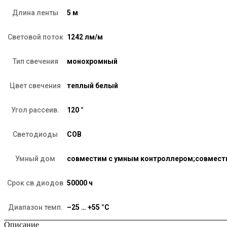
Длина ленты
5 м
Световой поток
1242 лм/м
Тип свечения
монохромный
Цвет свечения
теплый белый
Угол рассеив.
120 °
Светодиоды
COB
Умный дом
совместим с умным контроллером;совмест
Срок св.диодов
50000 ч
Диапазон темп.
–25 … +55 °C
Описание