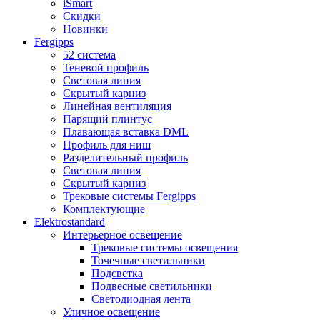
iSmart
Скидки
Новинки
Fergipps
52 система
Теневой профиль
Световая линия
Скрытый карниз
Линейная вентиляция
Парящий плинтус
Плавающая вставка DML
Профиль для ниш
Разделительный профиль
Световая линия
Скрытый карниз
Трековые системы Fergipps
Комплектующие
Elektrostandard
Интерьерное освещение
Трековые системы освещения
Точечные светильники
Подсветка
Подвесные светильники
Светодиодная лента
Уличное освещение