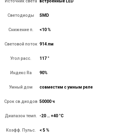
Источник света
встроенные LED
Светодиоды
SMD
Снижение п.
<10 %
Световой поток
914 лм
Угол расс.
117 °
Индекс Ra
90%
Умный дом
совместим с умным реле
Срок св.диодов
50000 ч
Диапазон темп.
-20 … +40 °C
Коэфф. Пульс.
< 5 %