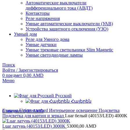
Автоматические выключатели
дифференциального тока (АВДТ)
Контакторы
Реле напряжения
Умные автоматические выключатели (УАВ)
Устройства защитного отключения (УЗО)
Умный дом
Реле для Умного дома
Умные датчики
Умные трековые светильники Slim Magnetic
Умные светодиодные лампы
Поиск
Войти / Зарегистрироваться
0
предмет
0,00
AMD
Меню
Русский
Հայերեն
Главная
Elektrostandard
Интерьерное освещение
Подсветка
0
предмет
0,00
AMD
Подсветка для картин и зеркал
Luar белый (40153/LED) 4000K
Luar латунь (40153/LED) 3000K
53000,00
AMD