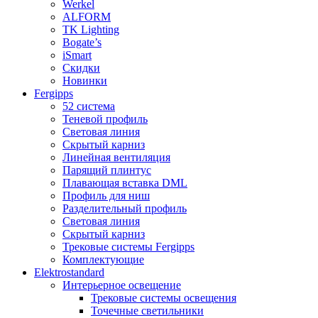
Werkel
ALFORM
TK Lighting
Bogate’s
iSmart
Скидки
Новинки
Fergipps
52 система
Теневой профиль
Световая линия
Скрытый карниз
Линейная вентиляция
Парящий плинтус
Плавающая вставка DML
Профиль для ниш
Разделительный профиль
Световая линия
Скрытый карниз
Трековые системы Fergipps
Комплектующие
Elektrostandard
Интерьерное освещение
Трековые системы освещения
Точечные светильники