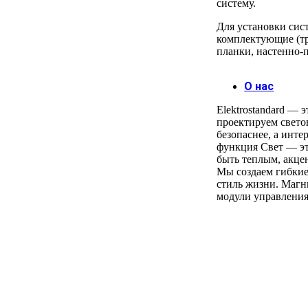
систему.
Для установки сис
комплектующие (тр
планки, настенно-
О нас
Elektrostandard — 
проектируем свето
безопаснее, а инт
функция Свет — эт
быть теплым, акце
Мы создаем гибкие
стиль жизни. Магн
модули управления