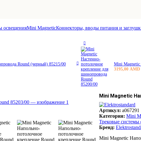
ы освещения
Mini Magnetic
Коннекторы, вводы питания и заглуш
опровода Round (черный) 85215/00
Mini Magneti
3195,00
AMD
Mini Magnetic Н
Артикул:
a067291
Категория:
Mini M
Трековые системы
Бренд:
Elektrostand
Mini Magnetic Нап