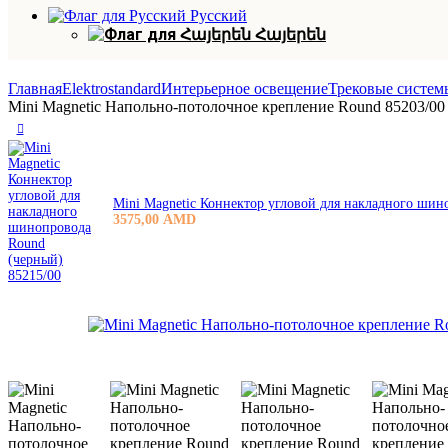
Русский
Հայերեն
Главная
Elektrostandard
Интерьерное освещение
Трековые систем
Mini Magnetic Напольно-потолочное крепление Round 85203/00
Mini Magnetic Коннектор угловой для накладного шин
3575,00
AMD