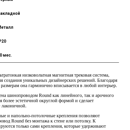
акладной
Металл
P20
0 мес.
ьтратонкая низковольтная магнитная трековая система,
ля создания уникальных дизайнерских решений. Благодаря
размерам она гармонично вписывается в любой интерьер.
ена шинопроводом Round как линейного, так и арочного
я более эстетичной округлой формой и сделает
 лаконичной.
ные и напольно-потолочные крепления позволяют
овод Round без монтажа к стене или потолку. К
руются только сами крепления, которые удерживают