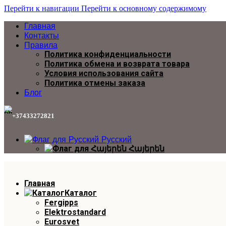
Перейти к навигации
Перейти к основному содержимому
Главная
Контакты
Правила
Политика конфиденциальности
Политика обмена и возврата товара
Условия использования сайта
Политика отмены заказа
Блог
+37433272821
Русский
Հայերեն
Главная
Каталог
Fergipps
Elektrostandard
Eurosvet