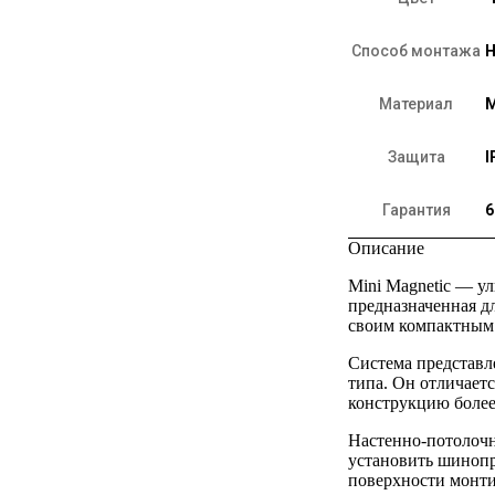
Способ монтажа
Н
Материал
Защита
I
Гарантия
6
Описание
Mini Magnetic — ул
предназначенная д
своим компактным 
Система представл
типа. Он отличаетс
конструкцию более
Настенно-потолоч
установить шинопр
поверхности монти