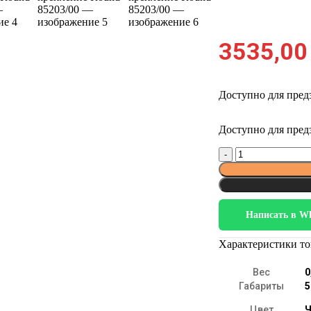
3535,0
Доступно для пред
Доступно для пред
Количество
товара
Mini
Magnetic
Напольно-
потолочное
Написать в W
крепление
Round
Характеристики то
85203/00
Вес
0
Габариты
5
Цвет