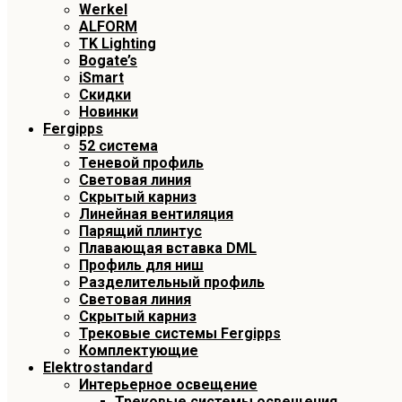
Werkel
ALFORM
TK Lighting
Bogate’s
iSmart
Скидки
Новинки
Fergipps
52 система
Теневой профиль
Световая линия
Скрытый карниз
Линейная вентиляция
Парящий плинтус
Плавающая вставка DML
Профиль для ниш
Разделительный профиль
Световая линия
Скрытый карниз
Трековые системы Fergipps
Комплектующие
Elektrostandard
Интерьерное освещение
Трековые системы освещения