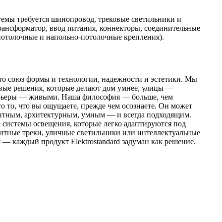
темы требуется шинопровод, трековые светильники и
ансформатор, ввод питания, коннекторы, соединительные
потолочные и напольно-потолочные крепления).
это союз формы и технологии, надежности и эстетики. Мы
вые решения, которые делают дом умнее, улицы —
ерьеры — живыми. Наша философия — больше, чем
о то, что вы ощущаете, прежде чем осознаете. Он может
нтным, архитектурным, умным — и всегда подходящим.
 системы освещения, которые легко адаптируются под
итные треки, уличные светильники или интеллектуальные
 — каждый продукт Elektrostandard задуман как решение.